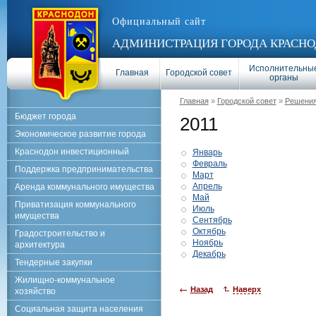
Официальный сайт
АДМИНИСТРАЦИЯ ГОРОДА КРАСНО
Исполнительны
Главная
Городской совет
органы
Главная
»
Городской совет
»
Решени
Бюджет города
2011
Экономическое развитие города
Краснодон инвестиционный
Январь
Февраль
Поддержка предпринимательства
Март
Апрель
Аренда коммунального имущества
Май
Приватизация коммунального
Июль
имущества
Сентябрь
Октябрь
Градостроительство и
Ноябрь
архитектура
Декабрь
Тендерные закупки
Жилищно-коммунальное
Назад
Наверх
хозяйство
Социальная защита населения