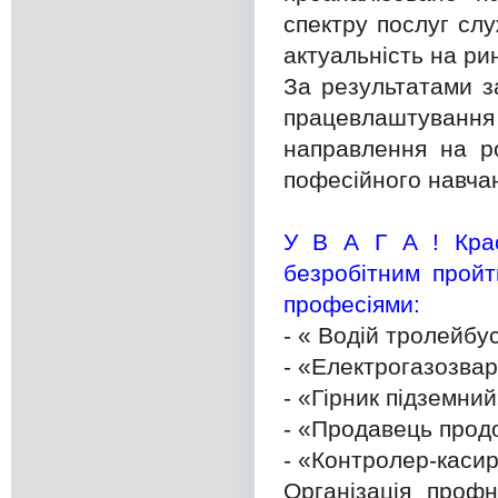
спектру послуг слу
актуальність на рин
За результатами з
працевлаштуванн
направлення на ро
пофесійного навча
У В А Г А ! Крас
безробітним прой
професіями:
- « Водій тролейбу
- «Електрогазозва
- «Гірник підземни
- «Продавець прод
- «Контролер-каси
Організація проф