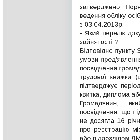
затверджено Поря
ведення обліку осі
з 03.04.2013р.
- Який перелік док
зайнятості ?
Відповідно пункту 
умови пред’явленн
посвідчення громад
трудової книжки (
підтверджує період
квитка, диплома аб
Громадянин, як
посвідчення, що п
не досягла 16 річ
про реєстрацію мі
або підрозділом Д