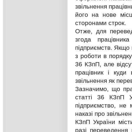
звільнення працівн
його на нове міс
сторонами строк.
Отже, для перевед
згода працівник
підприємств. Якщо 
з роботи в порядк
36 КЗпП, але відс
працівник і куди
звільнення як пере
Зазначимо, що пра
статті 36 КЗпП У
підприємство, не
наказі про звільне
КЗпП України міст
разі переведення 