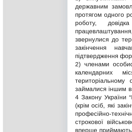
державним замовл
протягом одного р
роботу, довідк
працевлаштування
звернулися до тер
закінчення нав
підтвердження фор
2) членами особис
календарних мі
територіальному 
займалися іншим в
4 Закону України 
(крім осіб, які за
професійно-техніч
строкової військо
вперше приймаютьс