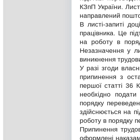
КЗпП України. Лис
направлений пошт
В листі-запиті до
працівника. Це пі
на роботу в поря
Незазначення у ли
виникнення трудови
У разі згоди влас
припинення з ост
першої статті 36 
необхідно подати
порядку переведен
здійснюється на п
роботу в порядку п
Припинення трудов
оформлені наказам