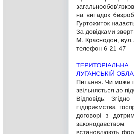
загальнообов’язко
на випадок безроб
Гуртожиток надаєт
За довідками зверт
М. Краснодон, вул.
телефон 6-21-47
ТЕРИТОРІАЛЬНА
ЛУГАНСЬКІЙ ОБЛА
Питання: Чи може 
звільняється до під
Відповідь: Згідн
підприємства госп
договорі з дотри
законодавством,
встановлюють форм