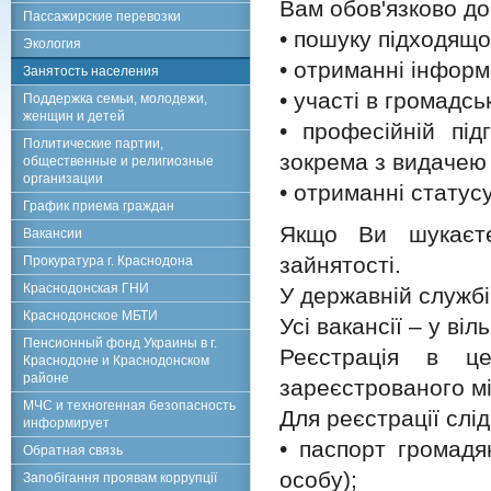
Вам обов'язково до
Пассажирские перевозки
• пошуку підходящої
Экология
• отриманні інформ
Занятость населения
• участі в громадс
Поддержка семьи, молодежи,
женщин и детей
• професійній підг
Политические партии,
зокрема з видачею 
общественные и религиозные
организации
• отриманні статус
График приема граждан
Якщо Ви шукаєте
Вакансии
зайнятості.
Прокуратура г. Краснодона
Краснодонская ГНИ
У державній службі 
Краснодонское МБТИ
Усі вакансії – у віл
Пенсионный фонд Украины в г.
Реєстрація в це
Краснодоне и Краснодонском
районе
зареєстрованого м
МЧС и техногенная безопасность
Для реєстрації слід
информирует
• паспорт громадя
Обратная связь
особу);
Запобігання проявам коррупції