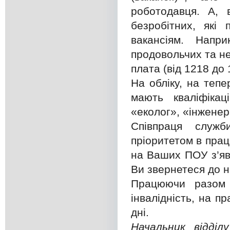
роботодавця. А, 
безробітних, які
вакансіям. Напр
продовольчих та н
плата (від 1218 до 
На обліку, на тепе
мають кваліфікац
«еколог», «інженер 
Співпраця служ
пріоритетом в прац
на Ваших ПОУ з’явл
Ви звернетеся до н
Працюючи разом
інвалідність, на 
дні.
Начальник відділ