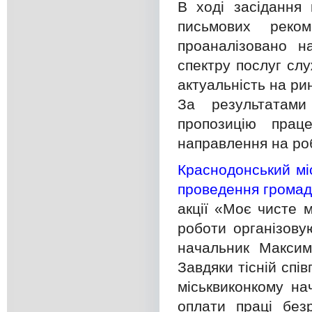
В ході засідання 
письмових реко
проаналізовано н
спектру послуг слу
актуальність на рин
За результатами
пропозицію прац
направлення на роб
Краснодонський мі
проведення громад
акції «Моє чисте 
роботи організову
начальник Максим
Завдяки тісній спі
міськвиконкому на
оплати праці без