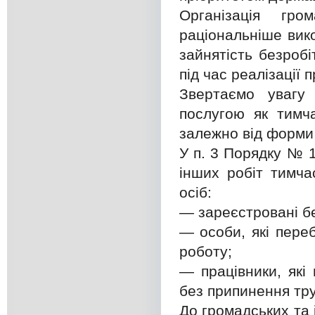
Організація гр
раціональніше вик
зайнятість безробі
під час реалізації
Звертаємо увагу
послугою як тимч
залежно від форми 
У п. 3 Порядку № 
інших робіт тимча
осіб:
— зареєстровані бе
— особи, які пере
роботу;
— працівники, які
без припинення тру
До громадських та 