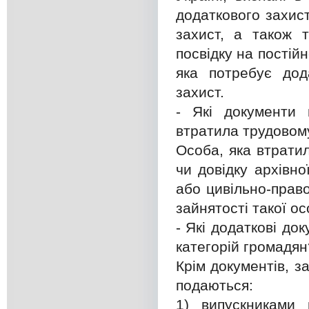
додаткового захис
захист, а також 
посвідку на постій
яка потребує дод
захист.
- Які документи 
втратила трудовом
Особа, яка втратил
чи довідку архівн
або цивільно-право
зайнятості такої ос
- Які додаткові до
категорій громадян
Крім документів, з
подаються:
1) випускниками 