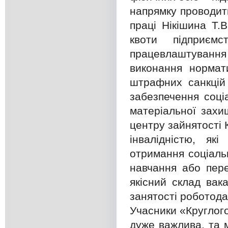
напрямку проводить
праці Нікішина Т
квоти підприєм
працевлаштуванн
виконання нормат
штрафних санкцій
забезпечення соціа
матеріальної захи
центру зайнятості 
інвалідністю, як
отримання соціаль
навчання або пере
якісний склад вак
занятості роботод
Учасники «Круглог
дуже важлива, та 