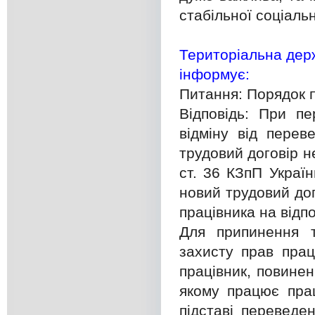
стабільної соціальн
Територіальна держ
інформує:
Питання: Порядок п
Відповідь: При пе
відміну від перев
трудовий договір н
ст. 36 КЗпП Україн
новий трудовий до
працівника на відп
Для припинення т
захисту прав прац
працівник, повине
якому працює прац
підставі переведе