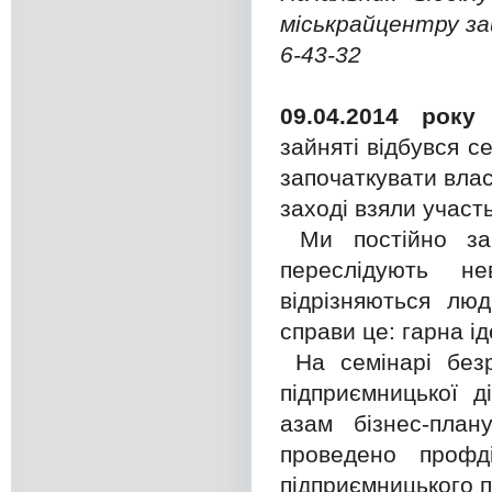
міськрайцентру за
6-43-32
09.04.2014 рок
зайняті відбувся с
започаткувати власн
заході взяли участ
Ми постійно зап
переслідують н
відрізняються люд
справи це: гарна і
На семінарі безр
підприємницької д
азам бізнес-план
проведено профд
підприємницького п