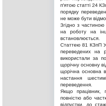
п'ятою статті 24 К
порядку переведен
не може бути відмо
Згідно з частиною
на роботу на інш
встановлюється.
Статтею 81 КЗпП У
переведених на р
використали за п
щорічну основну ві
щорічна основна в
настання шестим
переведення.
Якщо працівник, 
повністю або част
відпустки, до ста