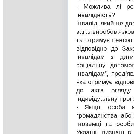
- Можлива лі реє
інвалідність?
Інвалід, який не д
загальнообов’язков
та отримує пенсію
відповідно до Зак
інвалідам з дити
соціальну допомо
інвалідам”, пред’я
яка отримує відпов
до акта огляду 
індивідуальну прогр
- Якщо, особа 
громадянства, або
Іноземці та особ
Україні, визнані 