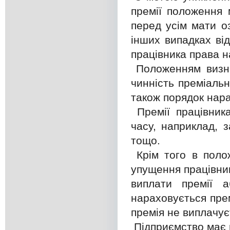
премії положення 
перед усім мати о
інших випадках від
працівника права на
Положенням визна
чинність преміальн
також порядок нара
Премії працівник
часу, наприклад, з
тощо.
Крім того в поло
упущення працівник
виплати премії 
нараховується прем
премія не виплачує
Підприємство має 