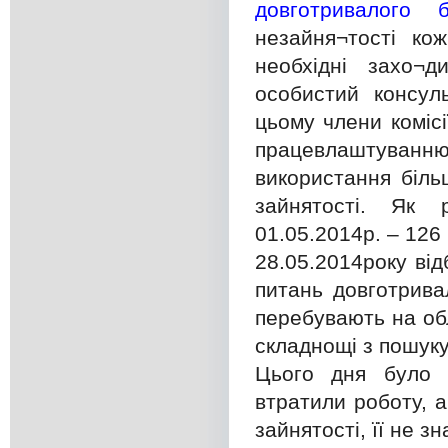
довготривалого б
незайня¬тості ко
необхідні захо¬
особистий консул
цьому члени коміс
працевлаштуван
використання біль
зайнятості. Як 
01.05.2014р. – 126
28.05.2014року від
питань довготрива
перебувають на обл
складнощі з пошуку
Цього дня було р
втратили роботу, 
зайнятості, її не з