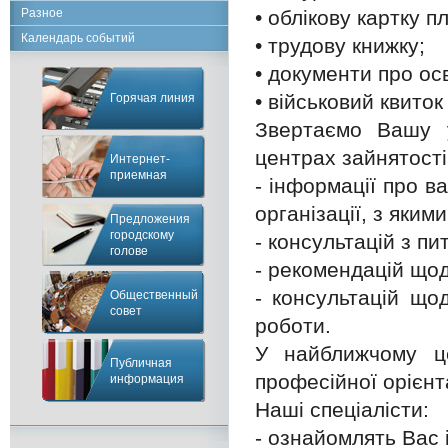
• облікову картку п
Разное
Календарь событий
• трудову книжку;
• документи про осв
• військовий квиток 
Горячая линия
Звертаємо Вашу у
центрах зайнятості
Интернет-
приемная
- інформації про ва
організації, з яким
Предложения
городскому
- консультацій з п
голове
- рекомендацій щод
- консультацій що
Общественный
совет
роботи.
У найближчому це
Публичная
професійної орієнта
информация
Наші спеціалісти:
- ознайомлять Вас 