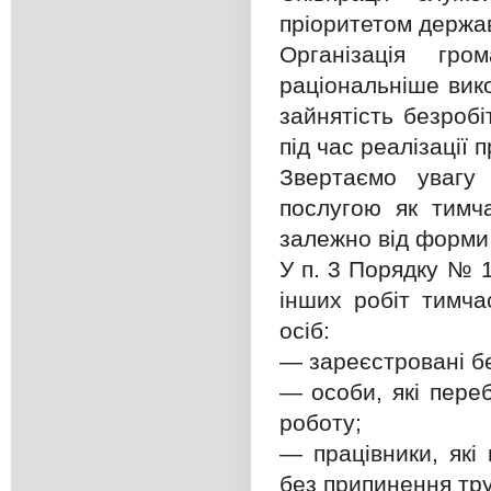
пріоритетом держав
Організація гр
раціональніше вик
зайнятість безробі
під час реалізації
Звертаємо увагу
послугою як тимч
залежно від форми 
У п. 3 Порядку № 
інших робіт тимча
осіб:
— зареєстровані бе
— особи, які пере
роботу;
— працівники, які
без припинення тру