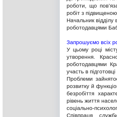
роботи, що пов’яз
робіт з підвищено
Начальник відділу 
роботодавцями Бабі
Запрошуємо всіх ро
У цьому році міст
утворення. Красн
роботодавцями Кра
участь в підготовці 
Проблеми зайнято
розвитку й функціо
безробіття характ
рівень життя насе
соціально-психолог
Співпраця служ