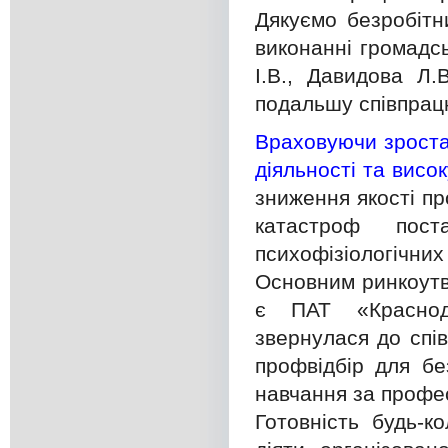
Дякуємо безробітн
виконанні громадсь
І.В., Давидова Л.
подальшу співпрац
Враховуючи зроста
діяльності та висок
зниження якості пр
катастроф пос
психофізіологічних
Основним ринкоутв
є ПАТ «Краснодо
звернулася до спі
профвідбір для бе
навчання за профес
Готовність будь-к