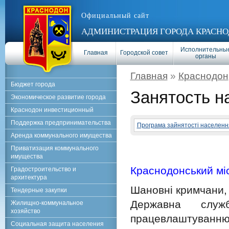
Официальный сайт
АДМИНИСТРАЦИЯ ГОРОДА КРАСНО
Исполнительны
Главная
Городской совет
органы
Главная
»
Краснодон
Бюджет города
Занятость н
Экономическое развитие города
Краснодон инвестиционный
Поддержка предпринимательства
Програма зайнятості населення
Аренда коммунального имущества
Приватизация коммунального
имущества
Краснодонський мі
Градостроительство и
архитектура
Шановні кримчани, 
Тендерные закупки
Державна служ
Жилищно-коммунальное
хозяйство
працевлаштуванню
Социальная защита населения