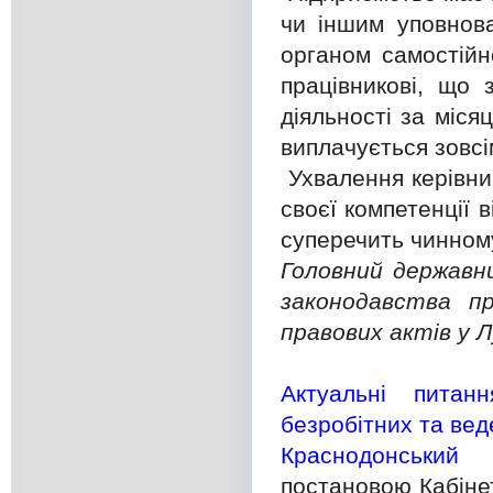
чи іншим уповнов
органом самостійн
працівникові, що 
діяльності за міся
виплачується зовсі
Ухвалення керівни
своєї компетенції 
суперечить чинном
Головний державни
законодавства п
правових актів у Л
Актуальні питан
безробітних та вед
Краснодонський 
постановою Кабінет