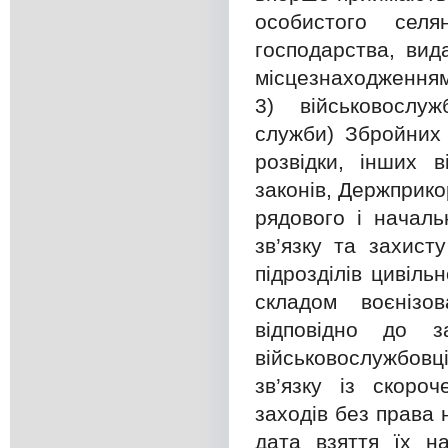
особистого сел
господарства, ви
місцезнаходженням
3) військовослуж
служби) Збройних 
розвідки, інших 
законів, Держприк
рядового і началь
зв’язку та захисту
підрозділів цивіль
складом воєнізов
відповідно до з
військовослужбовці
зв’язку із скоро
заходів без права 
дата взяття їх на