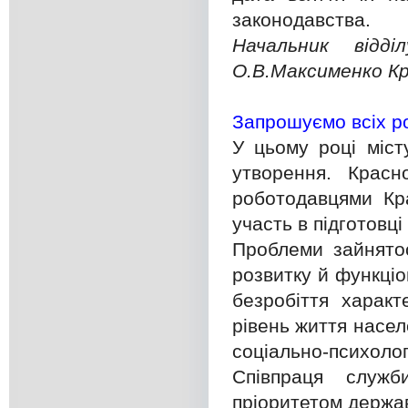
законодавства.
Начальник відді
О.В.Максименко К
Запрошуємо всіх ро
У цьому році міст
утворення. Красн
роботодавцями Кра
участь в підготовці 
Проблеми зайнято
розвитку й функціо
безробіття характ
рівень життя насе
соціально-психолог
Співпраця служ
пріоритетом держав