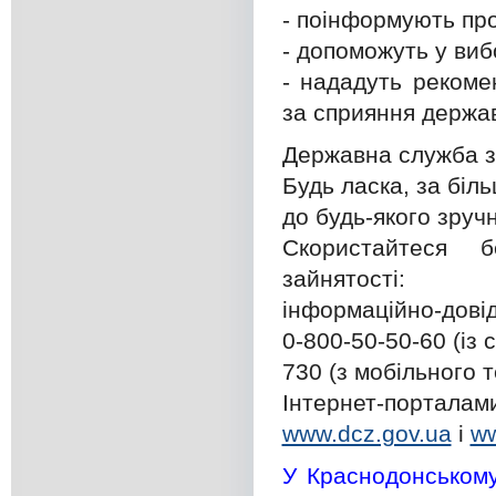
- поінформують про
- допоможуть у виб
- нададуть рекоме
за сприяння держав
Державна служба з
Будь ласка, за бі
до будь-якого зруч
Скористайтеся 
зайнятості:
інформаційно-дов
0-800-50-50-60 (із
730 (з мобільного 
Інтернет-порталам
www.dcz.gov.ua
і
ww
У Краснодонському 