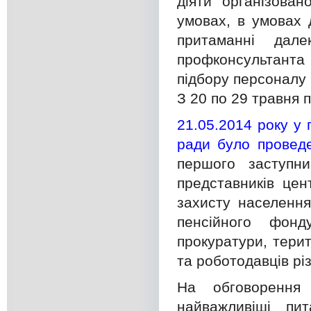
діяти організова
умовах, в умовах д
притаманні дал
профконсультанта
підбору персоналу 
З 20 по 29 травня 
21.05.2014 року у 
ради було проведе
першого заступни
представників цен
захисту населення
пенсійного фонд
прокуратури, терит
та роботодавців рі
На обговорення 
найважливіші пи