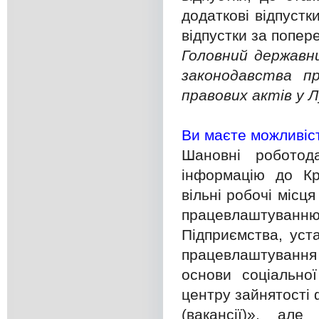
додаткові відпустк
відпустки за попер
Головний державни
законодавства п
правових актів у Л
Ви маєте можливіс
Шановні роботод
інформацію до Кр
вільні робочі місця
працевлаштуванню о
Підприємства, уст
працевлаштування
основи соціальної
центру зайнятості
(вакансії)», ал