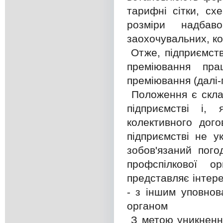
тарифні сітки, сх
розміри надбав
заохочувальних, ко
Отже, підприємств
преміювання пра
преміювання (далі-
Положення є скла
підприємстві і,
колективного дог
підприємстві не 
зобов'язаний пог
профспілкової ор
представляє інтерес
- з іншим уповно
органом
З метою уникнення