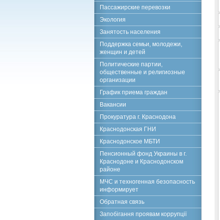
Пассажирские перевозки
Экология
Занятость населения
Поддержка семьи, молодежи,
женщин и детей
Политические партии,
общественные и религиозные
организации
График приема граждан
Вакансии
Прокуратура г. Краснодона
Краснодонская ГНИ
Краснодонское МБТИ
Пенсионный фонд Украины в г.
Краснодоне и Краснодонском
районе
МЧС и техногенная безопасность
информирует
Обратная связь
Запобігання проявам коррупції