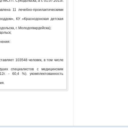
ПМСП г. Суходольска, а с 01.07.2013г.
влена 11 лечебно-проилактическими
роддом», КУ «Краснодонская детская
ольска, г. Молодогвардейска);
дольск;
нения:
ставляет 103548 человек, в том числе
ших специалистов с медицинским
2г. - 60,4 %). укомплектованность
ния.