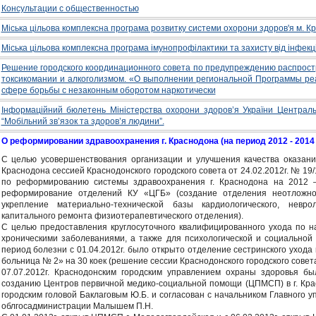
Консультации с общественностью
Міська цільова комплексна програма розвитку системи охорони здоров'я м. К
Міська цільова комплексна програма імунопрофілактики та захисту від інфек
Решение городского координационного совета по предупреждению распрос
токсикомании и алкоголизмом. «О выполнении региональной Программы ре
сфере борьбы с незаконным оборотом наркотически
Інформаційний бюлетень Міністерства охорони здоров’я України Центрально
“Мобільний зв’язок та здоров’я людини”.
О реформировании здравоохранения г. Краснодона (на период 2012 - 2014 г
С целью усовершенствования организации и улучшения качества оказан
Краснодона сессией Краснодонского городского совета от 24.02.2012г. № 
по реформированию системы здравоохранения г. Краснодона на 2012 – 
реформирование отделений КУ «ЦГБ» (создание отделения неотложно
укрепление материально-технической базы кардиологического, невро
капитального ремонта физиотерапевтического отделения).
С целью предоставления круглосуточного квалифицированного ухода по 
хроническими заболеваниями, а также для психологической и социальной
период болезни с 01.04.2012г. было открыто отделение сестринского ухода
больница № 2» на 30 коек (решение сессии Краснодонского городского совета 
07.07.2012г. Краснодонским городским управлением охраны здоровья б
созданию Центров первичной медико-социальной помощи (ЦПМСП) в г. Красн
городским головой Баклаговым Ю.Б. и согласован с начальником Главного 
облгосадминистрации Малышем П.Н.