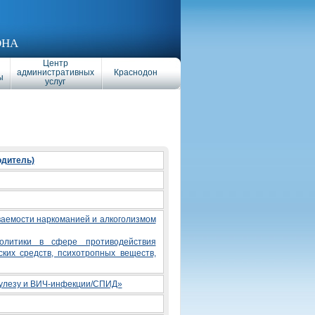
ОНА
Центр
административных
Краснодон
ы
услуг
одитель)
аемости наркоманией и алкоголизмом
олитики в сфере противодействия
ких средств, психотропных веществ,
кулезу и ВИЧ-инфекции/СПИД»