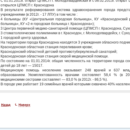
С 01.01.2013г. открыт ЦПМСП г. Молодогвардейская и с 06.02.2013г. открыт Ц
открылся ЦПМСП г. Краснодона
В результате реформирования система здравоохранения города предста
учреждениями (в 2012г. - 17 ЛПУ) в том числе :
4 больницы (КУ «Центральная городская больница», КУ «Краснодонский 
больница», КУ «2-я городская больница г. Краснодона»);
3 Центра первичной медико-санитарной помощи (ЦПМСП г. Краснодона, Суход
3 стоматологические поликлиники в г. Краснодон, г. Молоодогвардейск, г. Сухо
1 городской центр здоровья.
На территории города Краснодона находятся 3 учреждения обласного подчи
Краснодонская областная станция переливания крови;
Краснодонский областной детский противотуберкулезный санаторий;
Краснодонская областная станция скорой медицинской помощи.
По состоянию на 01.01.2014г. общая численность на территории города со
детей до 18 лет — 15017.
Медицинскую помощь неселению оказывают 248 врачей и 637 млад
образованием. Укомплектованность врачами состовляет 58,4 % (в 201
медицинскими сестрами составляет — 83,0 % (в 2012г. - 86,5 %).
В городе уже работает 19 семейных врачей которыми охвачено 40% населе
Назад
Наверх