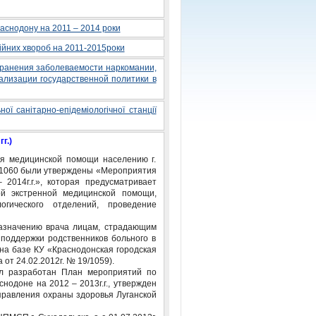
раснодону на 2011 – 2014 роки
ційних хвороб на 2011-2015роки
транения заболеваемости наркомании,
ализации государственной политики в
ї санітарно-епідеміологічної станції
г.)
ия медицинской помощи населению г.
19/1060 были утверждены «Мероприятия
2014г.г.», которая предусматривает
й экстренной медицинской помощи,
логического отделений, проведение
назначению врача лицам, страдающим
 поддержки родственников больного в
 на базе КУ «Краснодонская городская
от 24.02.2012г. № 19/1059).
ыл разработан План мероприятий по
одоне на 2012 – 2013г.г., утвержден
управления охраны здоровья Луганской