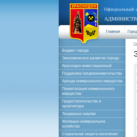
Официальный 
АДМИНИСТРА
Главная
Город
Г
Бюджет города
Экономическое развитие города
Краснодон инвестиционный
Поддержка предпринимательства
Аренда коммунального имущества
Приватизация коммунального
имущества
Градостроительство и
архитектура
Тендерные закупки
Жилищно-коммунальное
хозяйство
Социальная защита населения