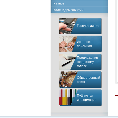
Разное
Календарь событий
Горячая линия
Интернет-
приемная
Предложения
городскому
голове
Общественный
совет
Публичная
информация