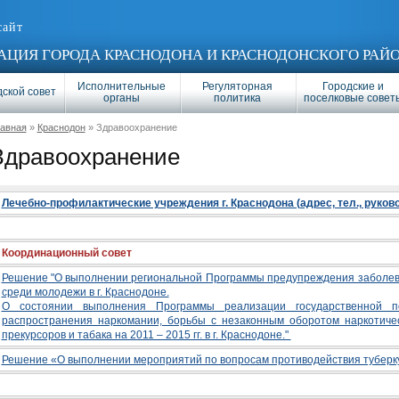
сайт
ЦИЯ ГОРОДА КРАСНОДОНА И КРАСНОДОНСКОГО РАЙ
Исполнительные
Регуляторная
Городские и
ской совет
органы
политика
поселковые совет
лавная
»
Краснодон
» Здравоохранение
Здравоохранение
Лечебно-профилактические учреждения г. Краснодона (адрес, тел., руков
Координационный совет
Решение "О выполнении региональной Программы предупреждения заболев
среди молодежи в г. Краснодоне.
О состоянии выполнения Программы реализации государственной п
распространения наркомании, борьбы с незаконным оборотом наркотичес
прекурсоров и табака на 2011 – 2015 гг. в г. Краснодоне."
Решение «О выполнении мероприятий по вопросам противодействия тубер