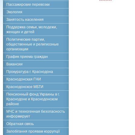
Пассажирские перевозки
Экология
Занятость населения
Поддержка семьи, молодежи,
женщин и детей
Политические партии,
общественные и религиозные
организации
График приема граждан
Вакансии
Прокуратура г. Краснодона
Краснодонская ГНИ
Краснодонское МБТИ
Пенсионный фонд Украины в г.
Краснодоне и Краснодонском
районе
МЧС и техногенная безопасность
информирует
Обратная связь
Запобігання проявам коррупції