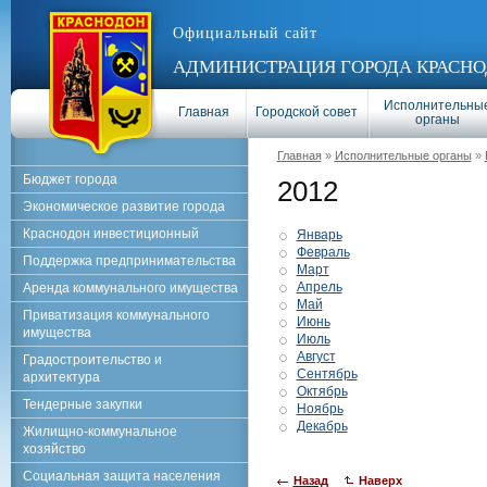
Официальный сайт
АДМИНИСТРАЦИЯ ГОРОДА КРАСНО
Исполнительны
Главная
Городской совет
органы
Главная
»
Исполнительные органы
»
Бюджет города
2012
Экономическое развитие города
Краснодон инвестиционный
Январь
Февраль
Поддержка предпринимательства
Март
Апрель
Аренда коммунального имущества
Май
Приватизация коммунального
Июнь
имущества
Июль
Август
Градостроительство и
Сентябрь
архитектура
Октябрь
Тендерные закупки
Ноябрь
Декабрь
Жилищно-коммунальное
хозяйство
Социальная защита населения
Назад
Наверх