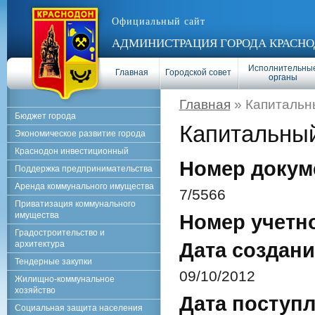
Официальный сайт
АДМИНИСТРАЦИЯ ГОРОДА КРАСНО
Исполнительны
Главная
Городской совет
органы
Главная
» Капитальн
Бюджет города
Капитальны
Экономическое развитие города
Краснодон инвестиционный
Номер докум
Поддержка предпринимательства
Аренда коммунального имущества
7/5566
Приватизация коммунального
имущества
Номер учетн
Градостроительство и
архитектура
Дата создани
Тендерные закупки
09/10/2012
Жилищно-коммунальное
хозяйство
Дата поступл
Социальная защита населения