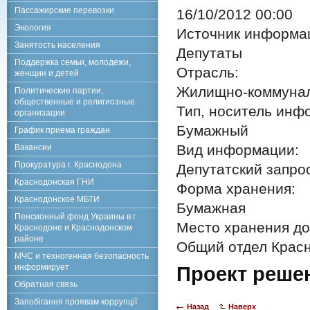
Пассажирские перевозки
16/10/2012 00:00
Экология
Источник информа
Занятость населения
Депутаты
Поддержка семьи, молодежи,
Отрасль:
женщин и детей
Жилищно-коммунал
Политические партии,
общественные и религиозные
Тип, носитель инф
организации
Бумажный
График приема граждан
Вид информации:
Вакансии
Прокуратура г. Краснодона
Депутатский запро
Краснодонская ГНИ
Форма хранения:
Краснодонское МБТИ
Бумажная
Пенсионный фонд Украины в г.
Место хранения до
Краснодоне и Краснодонском
районе
Общий отдел Красн
МЧС и техногенная безопасность
информирует
Проект реше
Обратная связь
Запобігання проявам коррупції
Назад
Наверх