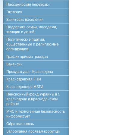
Пассажирские перевозки
Экология
Занятость населения
Поддержка семьи, молодежи,
женщин и детей
Политические партии,
общественные и религиозные
организации
График приема граждан
Вакансии
Прокуратура г. Краснодона
Краснодонская ГНИ
Краснодонское МБТИ
Пенсионный фонд Украины в г.
Краснодоне и Краснодонском
районе
МЧС и техногенная безопасность
информирует
Обратная связь
Запобігання проявам коррупції