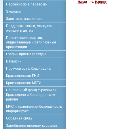
Назад
Наверх
Пассажирские перевозки
Экология
Занятость населения
Поддержка семьи, молодежи,
женщин и детей
Политические партии,
общественные и религиозные
организации
График приема граждан
Вакансии
Прокуратура г. Краснодона
Краснодонская ГНИ
Краснодонское МБТИ
Пенсионный фонд Украины в г.
Краснодоне и Краснодонском
районе
МЧС и техногенная безопасность
информирует
Обратная связь
Запобігання проявам коррупції