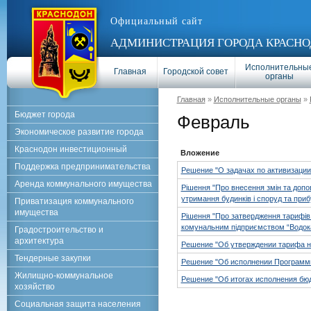
Официальный сайт
АДМИНИСТРАЦИЯ ГОРОДА КРАСНО
Исполнительны
Главная
Городской совет
органы
Главная
»
Исполнительные органы
»
Бюджет города
Февраль
Экономическое развитие города
Краснодон инвестиционный
Вложение
Поддержка предпринимательства
Решение "О задачах по активизации 
Аренда коммунального имущества
Рішення "Про внесення змін та допо
утримання будинків і споруд та приб
Приватизация коммунального
имущества
Рішення "Про затвердження тарифів 
комунальним підприємством “Водок
Градостроительство и
архитектура
Решение "Об утверждении тарифа н
Тендерные закупки
Решение "Об исполнении Программы 
Жилищно-коммунальное
Решение "Об итогах исполнения бюд
хозяйство
Социальная защита населения