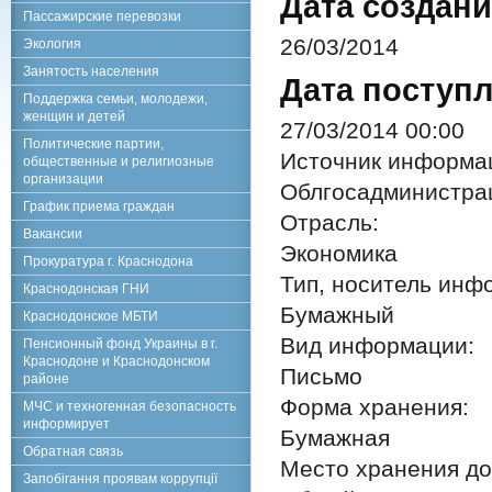
Дата создани
Пассажирские перевозки
26/03/2014
Экология
Занятость населения
Дата поступл
Поддержка семьи, молодежи,
женщин и детей
27/03/2014 00:00
Политические партии,
Источник информа
общественные и религиозные
организации
Облгосадминистра
График приема граждан
Отрасль:
Вакансии
Экономика
Прокуратура г. Краснодона
Тип, носитель инф
Краснодонская ГНИ
Бумажный
Краснодонское МБТИ
Вид информации:
Пенсионный фонд Украины в г.
Краснодоне и Краснодонском
Письмо
районе
Форма хранения:
МЧС и техногенная безопасность
информирует
Бумажная
Обратная связь
Место хранения до
Запобігання проявам коррупції