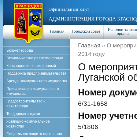
Официальный сайт
АДМИНИСТРАЦИЯ ГОРОДА КРАСНО
Исполнительны
Главная
Городской совет
органы
Главная
» О мероприя
Бюджет города
2014 году
Экономическое развитие города
О мероприят
Краснодон инвестиционный
Поддержка предпринимательства
Луганской об
Аренда коммунального имущества
Приватизация коммунального
Номер докум
имущества
Градостроительство и
6/31-1658
архитектура
Номер учетн
Тендерные закупки
Жилищно-коммунальное
5/1806
хозяйство
Социальная защита населения