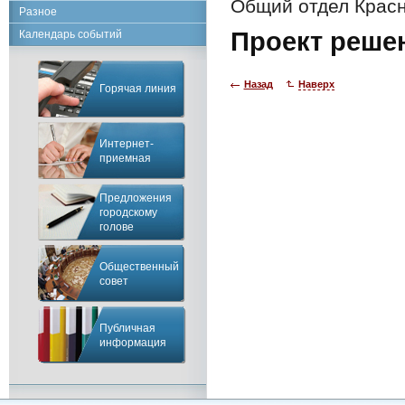
Общий отдел Красн
Разное
Проект реше
Календарь событий
Назад
Наверх
Горячая линия
Интернет-
приемная
Предложения
городскому
голове
Общественный
совет
Публичная
информация