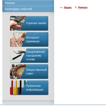
Разное
Назад
Наверх
Календарь событий
Горячая линия
Интернет-
приемная
Предложения
городскому
голове
Общественный
совет
Публичная
информация