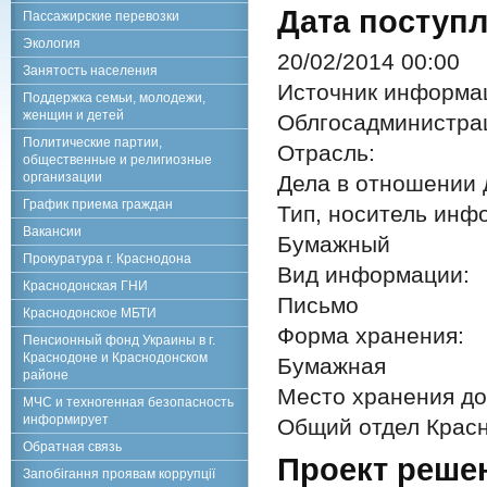
Дата поступл
Пассажирские перевозки
Экология
20/02/2014 00:00
Занятость населения
Источник информа
Поддержка семьи, молодежи,
женщин и детей
Облгосадминистра
Политические партии,
Отрасль:
общественные и религиозные
организации
Дела в отношении 
График приема граждан
Тип, носитель инф
Вакансии
Бумажный
Прокуратура г. Краснодона
Вид информации:
Краснодонская ГНИ
Письмо
Краснодонское МБТИ
Форма хранения:
Пенсионный фонд Украины в г.
Краснодоне и Краснодонском
Бумажная
районе
Место хранения до
МЧС и техногенная безопасность
информирует
Общий отдел Красн
Обратная связь
Проект реше
Запобігання проявам коррупції