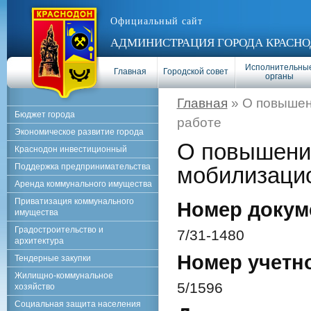
Официальный сайт
АДМИНИСТРАЦИЯ ГОРОДА КРАСНО
Исполнительны
Главная
Городской совет
органы
Главная
» О повышен
Бюджет города
работе
Экономическое развитие города
О повышении
Краснодон инвестиционный
Поддержка предпринимательства
мобилизаци
Аренда коммунального имущества
Приватизация коммунального
Номер докум
имущества
Градостроительство и
7/31-1480
архитектура
Номер учетн
Тендерные закупки
Жилищно-коммунальное
5/1596
хозяйство
Социальная защита населения