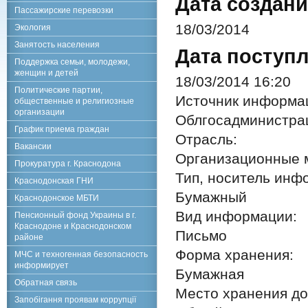
Дата создани
Пассажирские перевозки
18/03/2014
Экология
Занятость населения
Дата поступл
Поддержка семьи, молодежи,
женщин и детей
18/03/2014 16:20
Политические партии,
Источник информа
общественные и религиозные
организации
Облгосадминистра
График приема граждан
Отрасль:
Вакансии
Организационные 
Прокуратура г. Краснодона
Тип, носитель инф
Краснодонская ГНИ
Бумажный
Краснодонское МБТИ
Вид информации:
Пенсионный фонд Украины в г.
Краснодоне и Краснодонском
Письмо
районе
Форма хранения:
МЧС и техногенная безопасность
информирует
Бумажная
Обратная связь
Место хранения до
Запобігання проявам коррупції