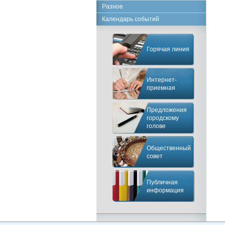
Разное
Календарь событий
Горячая линия
Интернет-
приемная
Предложения
городскому
голове
Общественный
совет
Публичная
информация