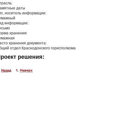
трасль:
амятные даты
ип, носитель информации:
умажный
ид информации:
исьмо
орма хранения:
умажная
есто хранения документа:
бщий отдел Краснодонского горисполкома
роект решения:
Назад
Наверх