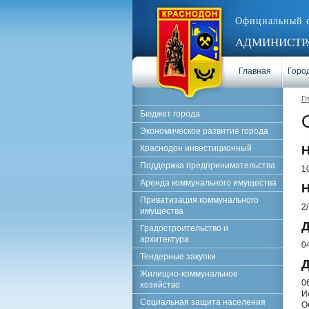
Официальный 
АДМИНИСТРА
Главная
Город
Г
Бюджет города
Экономическое развитие города
Краснодон инвестиционный
Н
Поддержка предпринимательства
1
Аренда коммунального имущества
Н
Приватизация коммунального
2
имущества
Д
Градостроительство и
архитектура
0
Тендерные закупки
Д
Жилищно-коммунальное
0
хозяйство
И
Социальная защита населения
О