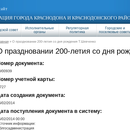
сайт
ЦИЯ ГОРОДА КРАСНОДОНА И КРАСНОДОНСКОГО РАЙ
Исполнительные
Регуляторная
Городские и
ской совет
органы
политика
поселковые совет
лавная
» О праздновании 200-летия со дня рождения Т.Шевченко
О праздновании 200-летия со дня ро
омер документа:
0/00939
омер учетной карты:
/727
ата создания документа:
4/02/2014
ата поступления документа в систему:
6/02/2014 00:00
сточник информации:
блгосадминистрация