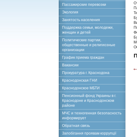
О
Пассажирские перевозки
П
Экология
Т
Б
Занятость населения
В
Поддержка семьи, молодежи,
П
женщин и детей
Ф
Б
Политические партии,
М
общественные и религиозные
О
организации
П
График приема граждан
Вакансии
Прокуратура г. Краснодона
Краснодонская ГНИ
Краснодонское МБТИ
Пенсионный фонд Украины в г.
Краснодоне и Краснодонском
районе
МЧС и техногенная безопасность
информирует
Обратная связь
Запобігання проявам коррупції