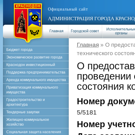
Официальный сайт
АДМИНИСТРАЦИЯ ГОРОДА КРАСНО
Исполнительны
Главная
Городской совет
органы
Главная
» О предост
Бюджет города
технического состоя
Экономическое развитие города
О предоста
Краснодон инвестиционный
Поддержка предпринимательства
проведении 
Аренда коммунального имущества
состояния к
Приватизация коммунального
имущества
Номер докум
Градостроительство и
архитектура
5/5181
Тендерные закупки
Жилищно-коммунальное
Номер учетн
хозяйство
Социальная защита населения