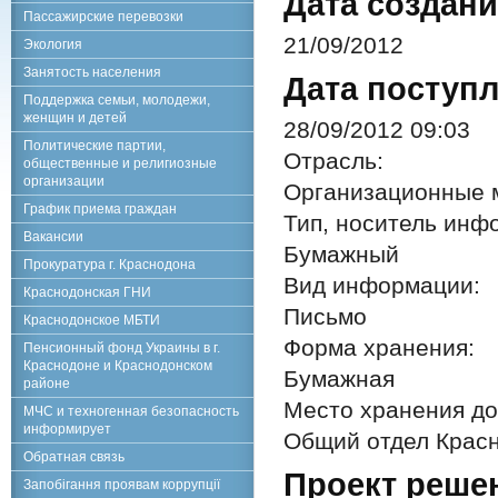
Дата создани
Пассажирские перевозки
21/09/2012
Экология
Занятость населения
Дата поступл
Поддержка семьи, молодежи,
женщин и детей
28/09/2012 09:03
Политические партии,
Отрасль:
общественные и религиозные
организации
Организационные 
График приема граждан
Тип, носитель инф
Вакансии
Бумажный
Прокуратура г. Краснодона
Вид информации:
Краснодонская ГНИ
Письмо
Краснодонское МБТИ
Форма хранения:
Пенсионный фонд Украины в г.
Краснодоне и Краснодонском
Бумажная
районе
Место хранения до
МЧС и техногенная безопасность
информирует
Общий отдел Красн
Обратная связь
Проект реше
Запобігання проявам коррупції