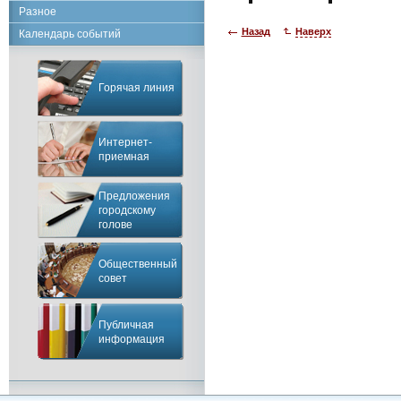
Разное
Назад
Наверх
Календарь событий
Горячая линия
Интернет-
приемная
Предложения
городскому
голове
Общественный
совет
Публичная
информация