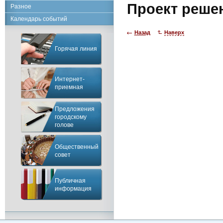
Проект реше
Разное
Календарь событий
Назад
Наверх
Горячая линия
Интернет-
приемная
Предложения
городскому
голове
Общественный
совет
Публичная
информация