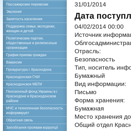
31/01/2014
Пассажирские перевозки
Экология
Дата поступл
Занятость населения
04/02/2014 00:00
Поддержка семьи, молодежи,
женщин и детей
Источник информа
Политические партии,
Облгосадминистра
общественные и религиозные
организации
Отрасль:
График приема граждан
Безопасность
Вакансии
Тип, носитель инф
Прокуратура г. Краснодона
Бумажный
Краснодонская ГНИ
Вид информации:
Краснодонское МБТИ
Письмо
Пенсионный фонд Украины в г.
Краснодоне и Краснодонском
Форма хранения:
районе
Бумажная
МЧС и техногенная безопасность
информирует
Место хранения до
Обратная связь
Общий отдел Красн
Запобігання проявам коррупції