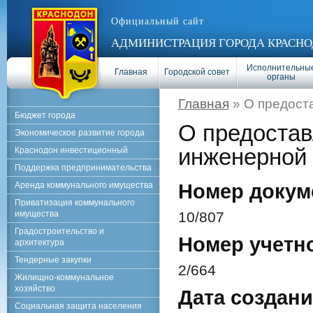
Официальный сайт
АДМИНИСТРАЦИЯ ГОРОДА КРАСНО
Исполнительны
Главная
Городской совет
органы
Главная
» О предост
Бюджет города
О предостав
Экономическое развитие города
инженерной
Краснодон инвестиционный
Поддержка предпринимательства
Аренда коммунального имущества
Номер докум
Приватизация коммунального
имущества
10/807
Градостроительство и
Номер учетн
архитектура
Тендерные закупки
2/664
Жилищно-коммунальное
хозяйство
Дата создани
Социальная защита населения