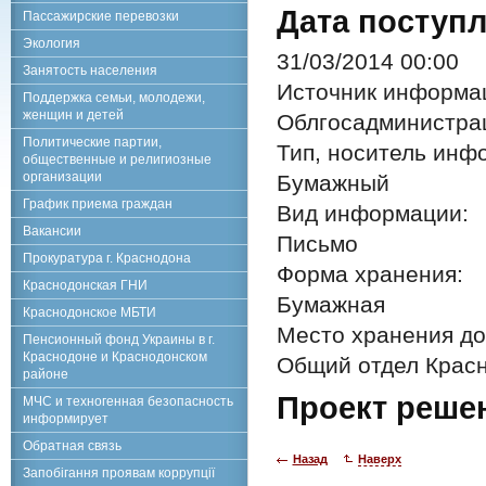
Дата поступл
Пассажирские перевозки
Экология
31/03/2014 00:00
Занятость населения
Источник информа
Поддержка семьи, молодежи,
женщин и детей
Облгосадминистра
Политические партии,
Тип, носитель инф
общественные и религиозные
организации
Бумажный
График приема граждан
Вид информации:
Вакансии
Письмо
Прокуратура г. Краснодона
Форма хранения:
Краснодонская ГНИ
Бумажная
Краснодонское МБТИ
Место хранения до
Пенсионный фонд Украины в г.
Краснодоне и Краснодонском
Общий отдел Красн
районе
Проект реше
МЧС и техногенная безопасность
информирует
Обратная связь
Назад
Наверх
Запобігання проявам коррупції