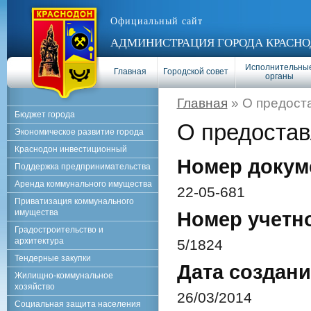
Официальный сайт
АДМИНИСТРАЦИЯ ГОРОДА КРАСНО
Исполнительны
Главная
Городской совет
органы
Главная
» О предоста
Бюджет города
О предостав
Экономическое развитие города
Краснодон инвестиционный
Номер докум
Поддержка предпринимательства
Аренда коммунального имущества
22-05-681
Приватизация коммунального
имущества
Номер учетн
Градостроительство и
архитектура
5/1824
Тендерные закупки
Дата создани
Жилищно-коммунальное
хозяйство
26/03/2014
Социальная защита населения