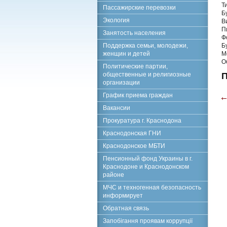
Т
Пассажирские перевозки
Б
Экология
В
П
Занятость населения
Ф
Поддержка семьи, молодежи,
Б
женщин и детей
М
О
Политические партии,
общественные и религиозные
П
организации
График приема граждан
Вакансии
Прокуратура г. Краснодона
Краснодонская ГНИ
Краснодонское МБТИ
Пенсионный фонд Украины в г.
Краснодоне и Краснодонском
районе
МЧС и техногенная безопасность
информирует
Обратная связь
Запобігання проявам коррупції