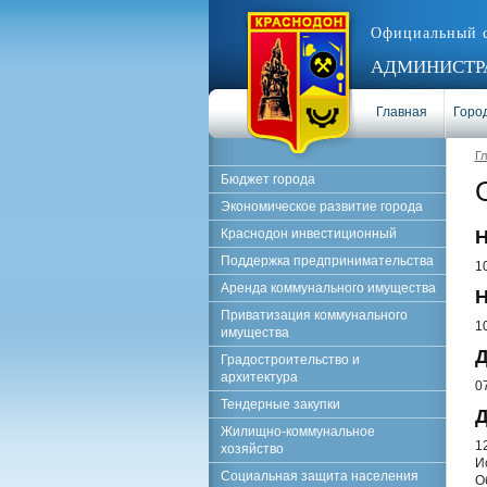
Официальный 
АДМИНИСТРА
Главная
Город
Г
Бюджет города
Экономическое развитие города
Краснодон инвестиционный
Н
Поддержка предпринимательства
1
Аренда коммунального имущества
Н
Приватизация коммунального
1
имущества
Д
Градостроительство и
архитектура
0
Тендерные закупки
Д
Жилищно-коммунальное
1
хозяйство
И
Социальная защита населения
О