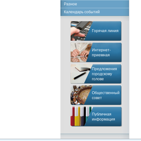
Разное
Календарь событий
Горячая линия
Интернет-
приемная
Предложения
городскому
голове
Общественный
совет
Публичная
информация