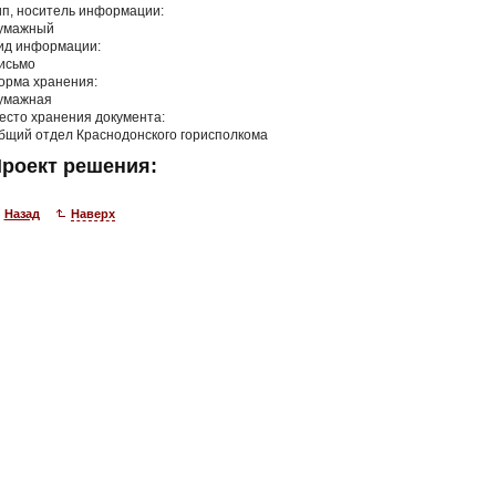
ип, носитель информации:
умажный
ид информации:
исьмо
орма хранения:
умажная
есто хранения документа:
бщий отдел Краснодонского горисполкома
роект решения:
Назад
Наверх