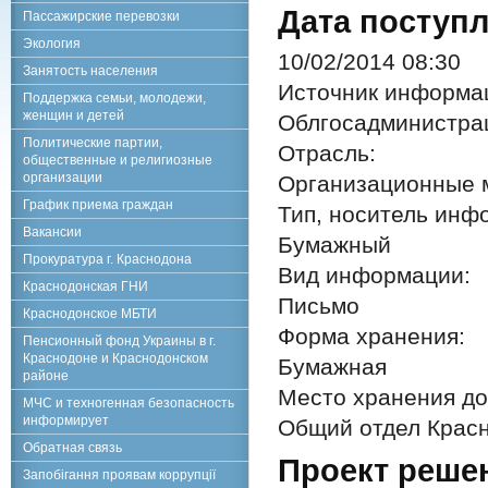
Дата поступл
Пассажирские перевозки
Экология
10/02/2014 08:30
Занятость населения
Источник информа
Поддержка семьи, молодежи,
женщин и детей
Облгосадминистра
Политические партии,
Отрасль:
общественные и религиозные
организации
Организационные 
График приема граждан
Тип, носитель инф
Вакансии
Бумажный
Прокуратура г. Краснодона
Вид информации:
Краснодонская ГНИ
Письмо
Краснодонское МБТИ
Форма хранения:
Пенсионный фонд Украины в г.
Краснодоне и Краснодонском
Бумажная
районе
Место хранения до
МЧС и техногенная безопасность
информирует
Общий отдел Красн
Обратная связь
Проект реше
Запобігання проявам коррупції