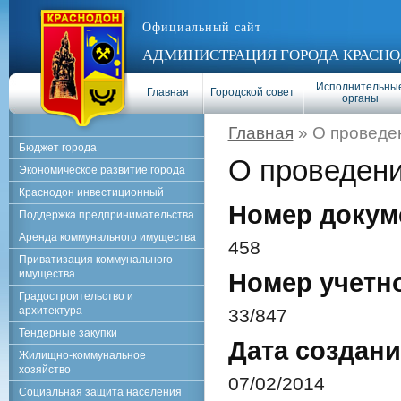
Официальный сайт
АДМИНИСТРАЦИЯ ГОРОДА КРАСНО
Исполнительны
Главная
Городской совет
органы
Главная
» О проведен
Бюджет города
О проведении
Экономическое развитие города
Краснодон инвестиционный
Номер докум
Поддержка предпринимательства
Аренда коммунального имущества
458
Приватизация коммунального
имущества
Номер учетн
Градостроительство и
архитектура
33/847
Тендерные закупки
Дата создани
Жилищно-коммунальное
хозяйство
07/02/2014
Социальная защита населения