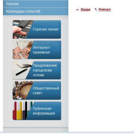
Разное
Назад
Наверх
Календарь событий
Горячая линия
Интернет-
приемная
Предложения
городскому
голове
Общественный
совет
Публичная
информация