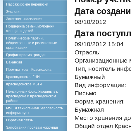
Пассажирские перевозки
Дата создани
Экология
Занятость населения
08/10/2012
Поддержка семьи, молодежи,
Дата поступл
женщин и детей
Политические партии,
09/10/2012 15:04
общественные и религиозные
организации
Отрасль:
График приема граждан
Организационные 
Вакансии
Тип, носитель инф
Прокуратура г. Краснодона
Бумажный
Краснодонская ГНИ
Вид информации:
Краснодонское МБТИ
Пенсионный фонд Украины в г.
Письмо
Краснодоне и Краснодонском
Форма хранения:
районе
МЧС и техногенная безопасность
Бумажная
информирует
Место хранения до
Обратная связь
Общий отдел Красн
Запобігання проявам коррупції