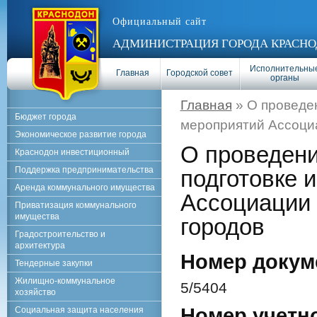
Официальный сайт
АДМИНИСТРАЦИЯ ГОРОДА КРАСНО
Исполнительны
Главная
Городской совет
органы
Главная
» О проведен
Бюджет города
мероприятий Ассоци
Экономическое развитие города
О проведени
Краснодон инвестиционный
Поддержка предпринимательства
подготовке 
Аренда коммунального имущества
Ассоциации 
Приватизация коммунального
имущества
городов
Градостроительство и
архитектура
Номер докум
Тендерные закупки
Жилищно-коммунальное
5/5404
хозяйство
Номер учетн
Социальная защита населения