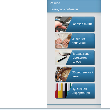
Разное
Календарь событий
Горячая линия
Интернет-
приемная
Предложения
городскому
голове
Общественный
совет
Публичная
информация