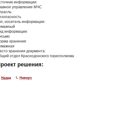
сточник информации:
лавное управление МЧС
трасль:
езопасность
ип, носитель информации:
умажный
ид информации:
исьмо
орма хранения:
умажная
есто хранения документа:
бщий отдел Краснодонского горисполкома
роект решения:
Назад
Наверх