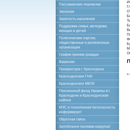
И
Пассажирские перевозки
Г
О
Экология
Б
Занятость населения
Т
Б
Поддержка семьи, молодежи,
В
женщин и детей
П
Политические партии,
Ф
общественные и религиозные
Б
организации
М
О
График приема граждан
П
Вакансии
Прокуратура г. Краснодона
Краснодонская ГНИ
Краснодонское МБТИ
Пенсионный фонд Украины в г.
Краснодоне и Краснодонском
районе
МЧС и техногенная безопасность
информирует
Обратная связь
Запобігання проявам коррупції