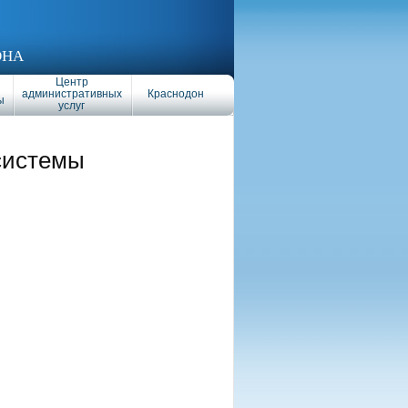
ОНА
Центр
административных
Краснодон
ы
услуг
системы