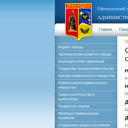
Официальный 
АДМИНИСТРА
Главная
Город
Г
Бюджет города
Экономическое развитие города
Краснодон инвестиционный
Поддержка предпринимательства
Н
Аренда коммунального имущества
1
Приватизация коммунального
Н
имущества
1
Градостроительство и
архитектура
Д
Тендерные закупки
1
Жилищно-коммунальное
Д
хозяйство
Социальная защита населения
1