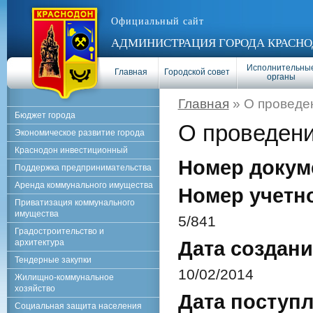
Официальный сайт
АДМИНИСТРАЦИЯ ГОРОДА КРАСНО
Исполнительны
Главная
Городской совет
органы
Главная
» О проведе
Бюджет города
О проведен
Экономическое развитие города
Краснодон инвестиционный
Номер докум
Поддержка предпринимательства
Аренда коммунального имущества
Номер учетн
Приватизация коммунального
имущества
5/841
Градостроительство и
архитектура
Дата создани
Тендерные закупки
10/02/2014
Жилищно-коммунальное
хозяйство
Дата поступл
Социальная защита населения