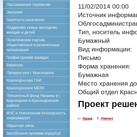
Пассажирские перевозки
11/02/2014 00:00
Экология
Источник информа
Занятость населения
Облгосадминистра
Поддержка семьи, молодежи,
Тип, носитель инф
женщин и детей
Бумажный
Политические партии,
общественные и религиозные
Вид информации:
организации
Письмо
График приема граждан
Форма хранения:
Вакансии
Прокуратура г. Краснодона
Бумажная
Краснодонская ГНИ
Место хранения до
Краснодонское МБТИ
Общий отдел Красн
Пенсионный фонд Украины в г.
Краснодоне и Краснодонском
Проект реше
районе
МЧС и техногенная безопасность
информирует
Назад
Наверх
Обратная связь
Запобігання проявам коррупції