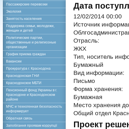
Дата поступл
Пассажирские перевозки
Экология
12/02/2014 00:00
Занятость населения
Источник информа
Поддержка семьи, молодежи,
женщин и детей
Облгосадминистра
Политические партии,
Отрасль:
общественные и религиозные
организации
ЖКХ
График приема граждан
Тип, носитель инф
Вакансии
Бумажный
Прокуратура г. Краснодона
Вид информации:
Краснодонская ГНИ
Письмо
Краснодонское МБТИ
Форма хранения:
Пенсионный фонд Украины в г.
Краснодоне и Краснодонском
Бумажная
районе
Место хранения до
МЧС и техногенная безопасность
информирует
Общий отдел Красн
Обратная связь
Проект реше
Запобігання проявам коррупції