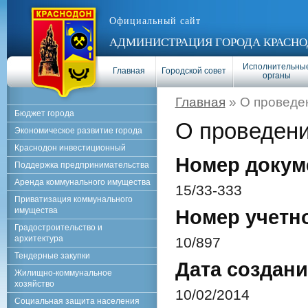
Официальный сайт
АДМИНИСТРАЦИЯ ГОРОДА КРАСНО
Исполнительны
Главная
Городской совет
органы
Главная
» О проведе
Бюджет города
О проведен
Экономическое развитие города
Краснодон инвестиционный
Номер докум
Поддержка предпринимательства
Аренда коммунального имущества
15/33-333
Приватизация коммунального
имущества
Номер учетн
Градостроительство и
архитектура
10/897
Тендерные закупки
Дата создани
Жилищно-коммунальное
хозяйство
10/02/2014
Социальная защита населения