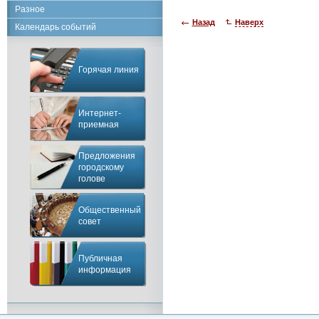
Разное
Назад
Наверх
Календарь событий
Горячая линия
Интернет-
приемная
Предложения
городскому
голове
Общественный
совет
Публичная
информация