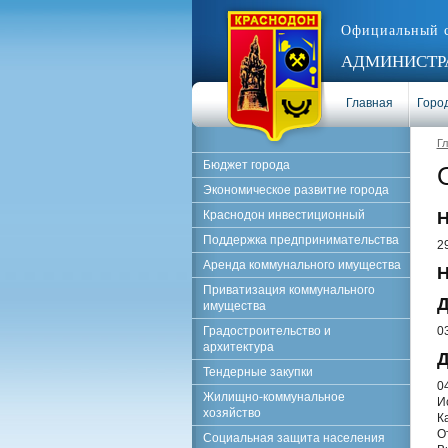
Официальный 
АДМИНИСТРА
Главная
Город
Г
Бюджет города
Экономическое развитие города
Краснодон инвестиционный
Н
Поддержка предпринимательства
2
Аренда коммунального имущества
Н
Приватизация коммунального
Д
имущества
Градостроительство и
0
архитектура
Д
Тендерные закупки
0
Жилищно-коммунальное
И
хозяйство
К
О
Социальная защита населения