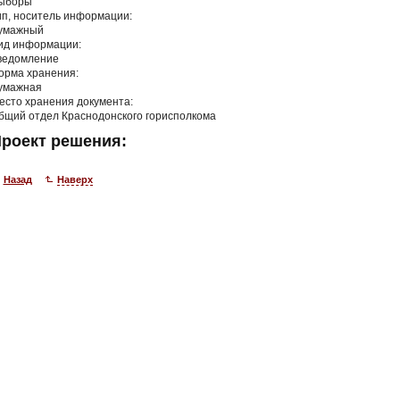
ыборы
ип, носитель информации:
умажный
ид информации:
ведомление
орма хранения:
умажная
есто хранения документа:
бщий отдел Краснодонского горисполкома
роект решения:
Назад
Наверх