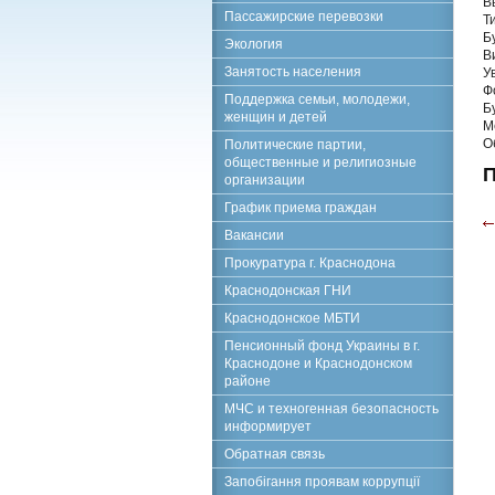
В
Пассажирские перевозки
Т
Б
Экология
В
Занятость населения
У
Ф
Поддержка семьи, молодежи,
Б
женщин и детей
М
О
Политические партии,
общественные и религиозные
П
организации
График приема граждан
Вакансии
Прокуратура г. Краснодона
Краснодонская ГНИ
Краснодонское МБТИ
Пенсионный фонд Украины в г.
Краснодоне и Краснодонском
районе
МЧС и техногенная безопасность
информирует
Обратная связь
Запобігання проявам коррупції