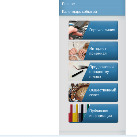
Разное
Календарь событий
Горячая линия
Интернет-
приемная
Предложения
городскому
голове
Общественный
совет
Публичная
информация