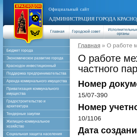
Официальный сайт
АДМИНИСТРАЦИЯ ГОРОДА КРАСНО
Исполнительны
Главная
Городской совет
органы
Главная
» О работе 
Бюджет города
О работе ме
Экономическое развитие города
частного па
Краснодон инвестиционный
Поддержка предпринимательства
Аренда коммунального имущества
Номер докум
Приватизация коммунального
имущества
15/07-390
Градостроительство и
Номер учетн
архитектура
Тендерные закупки
10/1106
Жилищно-коммунальное
хозяйство
Дата создани
Социальная защита населения