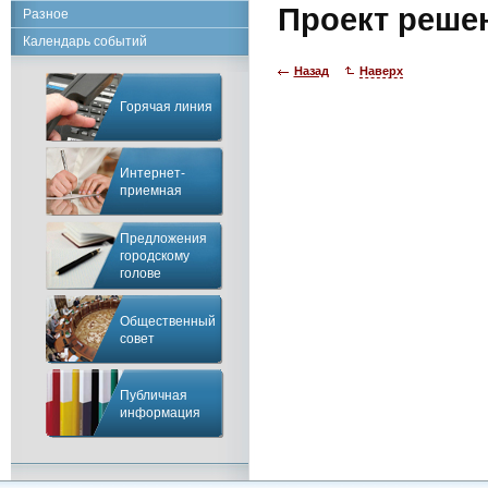
Проект реше
Разное
Календарь событий
Назад
Наверх
Горячая линия
Интернет-
приемная
Предложения
городскому
голове
Общественный
совет
Публичная
информация