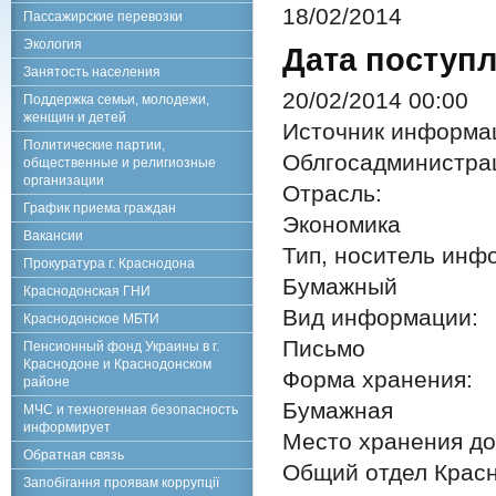
18/02/2014
Пассажирские перевозки
Экология
Дата поступл
Занятость населения
20/02/2014 00:00
Поддержка семьи, молодежи,
женщин и детей
Источник информа
Политические партии,
Облгосадминистра
общественные и религиозные
организации
Отрасль:
График приема граждан
Экономика
Вакансии
Тип, носитель инф
Прокуратура г. Краснодона
Бумажный
Краснодонская ГНИ
Вид информации:
Краснодонское МБТИ
Письмо
Пенсионный фонд Украины в г.
Краснодоне и Краснодонском
Форма хранения:
районе
Бумажная
МЧС и техногенная безопасность
информирует
Место хранения до
Обратная связь
Общий отдел Красн
Запобігання проявам коррупції