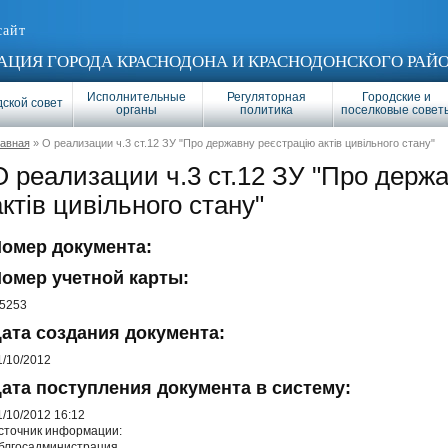
сайт
ЦИЯ ГОРОДА КРАСНОДОНА И КРАСНОДОНСКОГО РАЙ
Исполнительные
Регуляторная
Городские и
ской совет
органы
политика
поселковые совет
лавная
» О реализации ч.3 ст.12 ЗУ "Про державну реєстрацію актів цивільного стану"
О реализации ч.3 ст.12 ЗУ "Про держ
актів цивільного стану"
омер документа:
омер учетной карты:
/5253
ата создания документа:
1/10/2012
ата поступления документа в систему:
1/10/2012 16:12
сточник информации:
блгосадминистрация