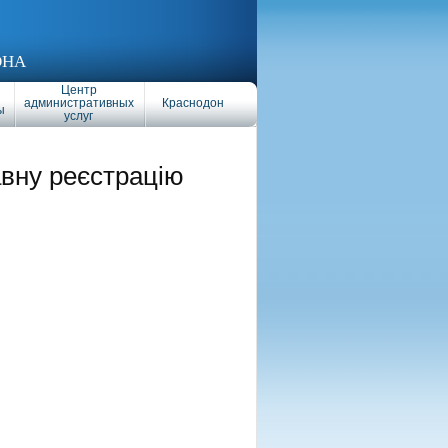
ОНА
Центр
административных
Краснодон
ы
услуг
авну реєстрацію