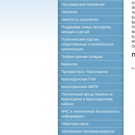
О
Пассажирские перевозки
Ж
Экология
Т
Б
Занятость населения
В
Поддержка семьи, молодежи,
П
женщин и детей
Ф
Б
Политические партии,
М
общественные и религиозные
О
организации
П
График приема граждан
Вакансии
Прокуратура г. Краснодона
Краснодонская ГНИ
Краснодонское МБТИ
Пенсионный фонд Украины в г.
Краснодоне и Краснодонском
районе
МЧС и техногенная безопасность
информирует
Обратная связь
Запобігання проявам коррупції