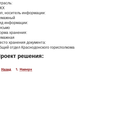
трасль:
КХ
ип, носитель информации:
умажный
ид информации:
исьмо
орма хранения:
умажная
есто хранения документа:
бщий отдел Краснодонского горисполкома
роект решения:
Назад
Наверх