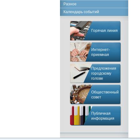
Разное
Календарь событий
Горячая линия
Интернет-
приемная
Предложения
городскому
голове
Общественный
совет
Публичная
информация