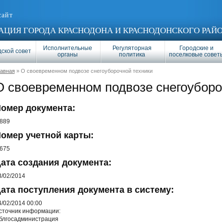
сайт
ЦИЯ ГОРОДА КРАСНОДОНА И КРАСНОДОНСКОГО РАЙ
Исполнительные
Регуляторная
Городские и
ской совет
органы
политика
поселковые совет
лавная
» О своевременном подвозе снегоуборочной техники
О своевременном подвозе снегоуборо
омер документа:
/889
омер учетной карты:
/675
ата создания документа:
3/02/2014
ата поступления документа в систему:
4/02/2014 00:00
сточник информации:
блгосадминистрация