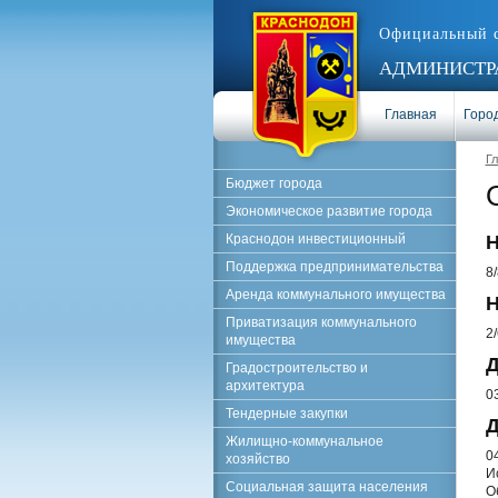
Официальный 
АДМИНИСТРА
Главная
Город
Г
Бюджет города
Экономическое развитие города
Краснодон инвестиционный
Н
Поддержка предпринимательства
8
Аренда коммунального имущества
Н
Приватизация коммунального
2
имущества
Д
Градостроительство и
архитектура
0
Тендерные закупки
Д
Жилищно-коммунальное
0
хозяйство
И
Социальная защита населения
О