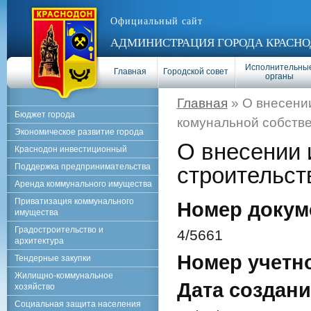
Официальный сайт
АДМИНИСТРАЦИЯ ГОРОДА КРАСНО
Исполнительны
Главная
Городской совет
органы
Главная
» О внесении
Бюджет города
комунальной собств
Экономическое развитие города
О внесении 
Краснодон инвестиционный
Поддержка предпринимательства
строительст
Аренда коммунального имущества
Приватизация коммунального
Номер докум
имущества
Градостроительство и
4/5661
архитектура
Номер учетн
Тендерные закупки
Жилищно-коммунальное
Дата создани
хозяйство
Социальная защита населения