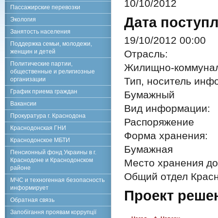
10/10/2012
Пассажирские перевозки
Дата поступл
Экология
Занятость населения
19/10/2012 00:00
Поддержка семьи, молодежи,
женщин и детей
Отрасль:
Политические партии,
Жилищно-коммунал
общественные и религиозные
Тип, носитель инф
организации
График приема граждан
Бумажный
Вакансии
Вид информации:
Прокуратура г. Краснодона
Распоряжение
Краснодонская ГНИ
Форма хранения:
Краснодонское МБТИ
Бумажная
Пенсионный фонд Украины в г.
Краснодоне и Краснодонском
Место хранения до
районе
Общий отдел Красн
МЧС и техногенная безопасность
информирует
Проект реше
Обратная связь
Запобігання проявам коррупції