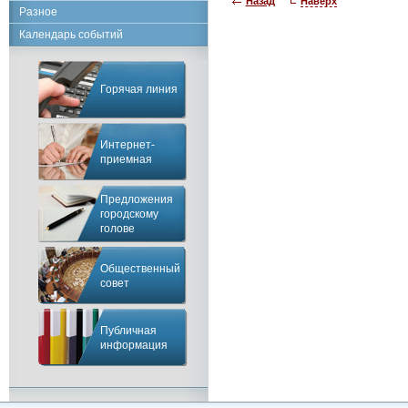
Назад
Наверх
Разное
Календарь событий
Горячая линия
Интернет-
приемная
Предложения
городскому
голове
Общественный
совет
Публичная
информация