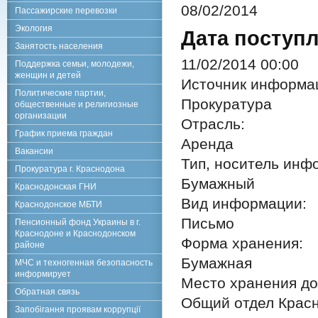
08/02/2014
Пассажирские перевозки
Экология
Дата поступл
Занятость населения
11/02/2014 00:00
Поддержка семьи, молодежи,
женщин и детей
Источник информа
Политические партии,
Прокуратура
общественные и религиозные
организации
Отрасль:
График приема граждан
Аренда
Вакансии
Тип, носитель инф
Прокуратура г. Краснодона
Бумажный
Краснодонская ГНИ
Вид информации:
Краснодонское МБТИ
Письмо
Пенсионный фонд Украины в г.
Краснодоне и Краснодонском
Форма хранения:
районе
Бумажная
МЧС и техногенная безопасность
информирует
Место хранения до
Обратная связь
Общий отдел Красн
Запобігання проявам коррупції