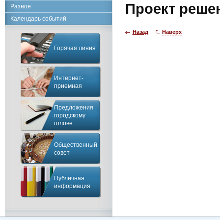
Проект реше
Разное
Календарь событий
Назад
Наверх
Горячая линия
Интернет-
приемная
Предложения
городскому
голове
Общественный
совет
Публичная
информация