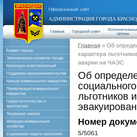
Официальный сайт
АДМИНИСТРАЦИЯ ГОРОДА КРАСНО
Исполнительны
Главная
Городской совет
органы
Главная
» Об опреде
Бюджет города
характера льготнико
Экономическое развитие города
аварии на ЧАЭС
Краснодон инвестиционный
Об определе
Поддержка предпринимательства
Аренда коммунального имущества
социального
Приватизация коммунального
льготников 
имущества
Градостроительство и
эвакуирован
архитектура
Тендерные закупки
Номер докум
Жилищно-коммунальное
хозяйство
5/5061
Социальная защита населения