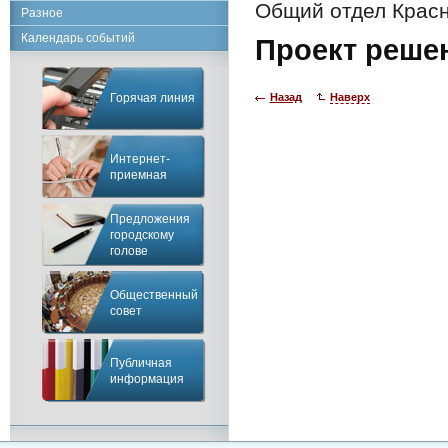
Общий отдел Красн
Разное
Календарь событий
Проект реше
Горячая линия
Назад
Наверх
Интернет-
приемная
Предложения
городскому
голове
Общественный
совет
Публичная
информация