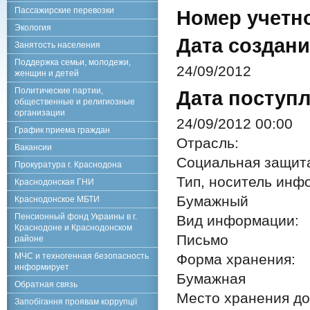
Пассажирские перевозки
Номер учетн
Экология
Дата создани
Занятость населения
Поддержка семьи, молодежи,
24/09/2012
женщин и детей
Политические партии,
Дата поступл
общественные и религиозные
организации
24/09/2012 00:00
График приема граждан
Отрасль:
Вакансии
Социальная защит
Прокуратура г. Краснодона
Тип, носитель инф
Краснодонская ГНИ
Бумажный
Краснодонское МБТИ
Пенсионный фонд Украины в г.
Вид информации:
Краснодоне и Краснодонском
Письмо
районе
МЧС и техногенная безопасность
Форма хранения:
информирует
Бумажная
Обратная связь
Место хранения до
Запобігання проявам коррупції