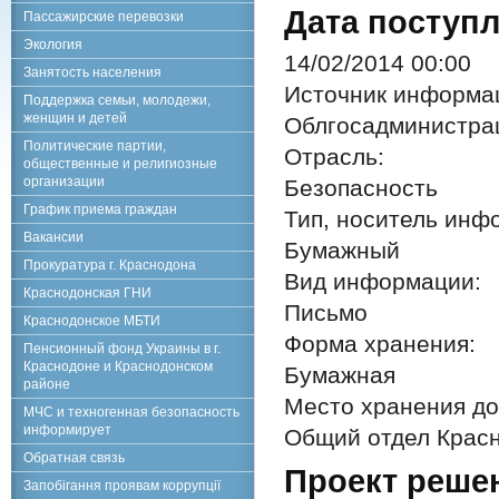
Дата поступл
Пассажирские перевозки
Экология
14/02/2014 00:00
Занятость населения
Источник информа
Поддержка семьи, молодежи,
женщин и детей
Облгосадминистра
Политические партии,
Отрасль:
общественные и религиозные
организации
Безопасность
График приема граждан
Тип, носитель инф
Вакансии
Бумажный
Прокуратура г. Краснодона
Вид информации:
Краснодонская ГНИ
Письмо
Краснодонское МБТИ
Форма хранения:
Пенсионный фонд Украины в г.
Краснодоне и Краснодонском
Бумажная
районе
Место хранения до
МЧС и техногенная безопасность
информирует
Общий отдел Красн
Обратная связь
Проект реше
Запобігання проявам коррупції