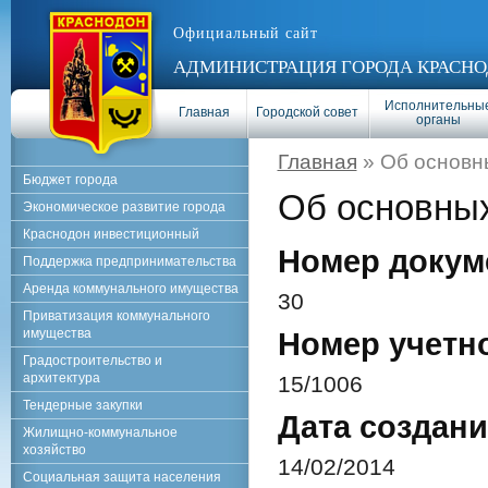
Официальный сайт
АДМИНИСТРАЦИЯ ГОРОДА КРАСНО
Исполнительны
Главная
Городской совет
органы
Главная
» Об основн
Бюджет города
Об основных
Экономическое развитие города
Краснодон инвестиционный
Номер докум
Поддержка предпринимательства
Аренда коммунального имущества
30
Приватизация коммунального
имущества
Номер учетн
Градостроительство и
архитектура
15/1006
Тендерные закупки
Дата создани
Жилищно-коммунальное
хозяйство
14/02/2014
Социальная защита населения