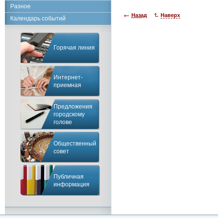
Разное
Назад
Наверх
Календарь событий
Горячая линия
Интернет-
приемная
Предложения
городскому
голове
Общественный
совет
Публичная
информация