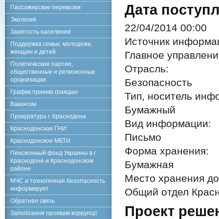
Дата поступл
Пассажирские перевозки
Экология
22/04/2014 00:00
Занятость населения
Источник информа
Поддержка семьи, молодежи,
женщин и детей
Главное управлен
Политические партии,
Отрасль:
общественные и религиозные
организации
Безопасность
График приема граждан
Тип, носитель инф
Вакансии
Бумажный
Прокуратура г. Краснодона
Вид информации:
Краснодонская ГНИ
Письмо
Краснодонское МБТИ
Форма хранения:
Пенсионный фонд Украины в г.
Краснодоне и Краснодонском
Бумажная
районе
Место хранения до
МЧС и техногенная безопасность
информирует
Общий отдел Красн
Обратная связь
Проект реше
Запобігання проявам коррупції