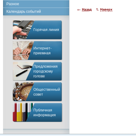
Разное
Назад
Наверх
Календарь событий
Горячая линия
Интернет-
приемная
Предложения
городскому
голове
Общественный
совет
Публичная
информация