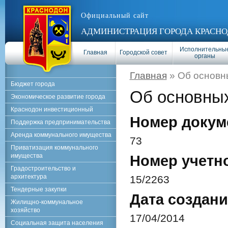
Официальный сайт
АДМИНИСТРАЦИЯ ГОРОДА КРАСНО
Исполнительны
Главная
Городской совет
органы
Главная
» Об основн
Бюджет города
Об основных
Экономическое развитие города
Краснодон инвестиционный
Номер докум
Поддержка предпринимательства
Аренда коммунального имущества
73
Приватизация коммунального
имущества
Номер учетн
Градостроительство и
архитектура
15/2263
Тендерные закупки
Дата создани
Жилищно-коммунальное
хозяйство
17/04/2014
Социальная защита населения