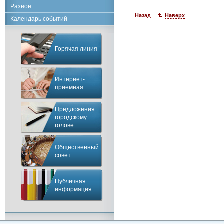
Разное
Назад
Наверх
Календарь событий
Горячая линия
Интернет-
приемная
Предложения
городскому
голове
Общественный
совет
Публичная
информация