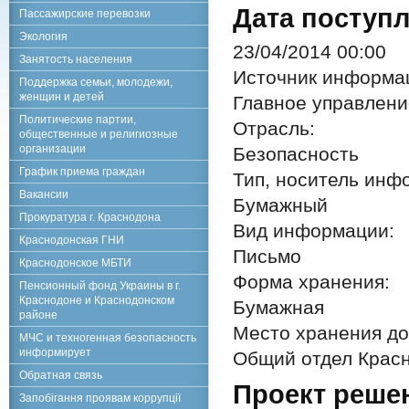
Дата поступл
Пассажирские перевозки
Экология
23/04/2014 00:00
Занятость населения
Источник информа
Поддержка семьи, молодежи,
женщин и детей
Главное управлен
Политические партии,
Отрасль:
общественные и религиозные
организации
Безопасность
График приема граждан
Тип, носитель инф
Вакансии
Бумажный
Прокуратура г. Краснодона
Вид информации:
Краснодонская ГНИ
Письмо
Краснодонское МБТИ
Форма хранения:
Пенсионный фонд Украины в г.
Краснодоне и Краснодонском
Бумажная
районе
Место хранения до
МЧС и техногенная безопасность
информирует
Общий отдел Красн
Обратная связь
Проект реше
Запобігання проявам коррупції