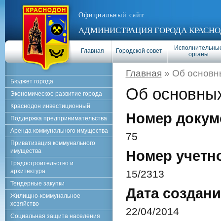
Официальный сайт
АДМИНИСТРАЦИЯ ГОРОДА КРАСНО
Исполнительны
Главная
Городской совет
органы
Главная
» Об основн
Бюджет города
Об основных
Экономическое развитие города
Краснодон инвестиционный
Номер докум
Поддержка предпринимательства
Аренда коммунального имущества
75
Приватизация коммунального
имущества
Номер учетн
Градостроительство и
архитектура
15/2313
Тендерные закупки
Дата создани
Жилищно-коммунальное
хозяйство
22/04/2014
Социальная защита населения