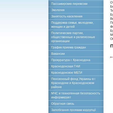
О
Пассажирские перевозки
Б
Экология
Т
Б
Занятость населения
В
Поддержка семьи, молодежи,
П
женщин и детей
Ф
Б
Политические партии,
М
общественные и религиозные
О
организации
П
График приема граждан
Вакансии
Прокуратура г. Краснодона
Краснодонская ГНИ
Краснодонское МБТИ
Пенсионный фонд Украины в г.
Краснодоне и Краснодонском
районе
МЧС и техногенная безопасность
информирует
Обратная связь
Запобігання проявам коррупції