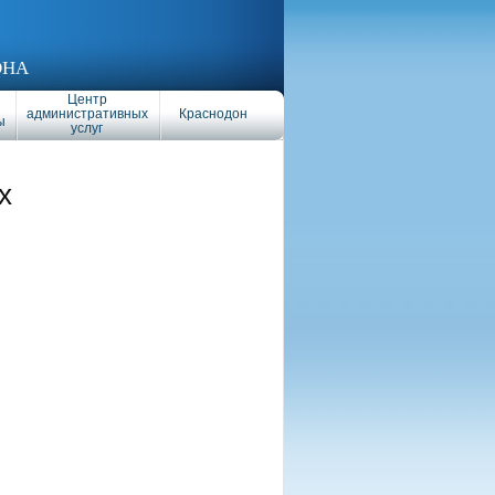
ОНА
Центр
административных
Краснодон
ы
услуг
х