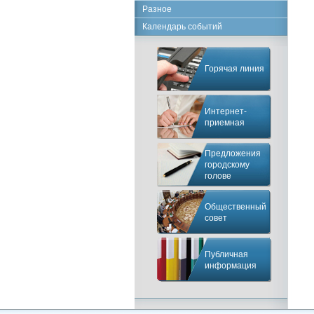
Разное
Календарь событий
Горячая линия
Интернет-
приемная
Предложения
городскому
голове
Общественный
совет
Публичная
информация