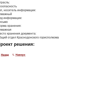
трасль:
езопасность
ип, носитель информации:
умажный
ид информации:
исьмо
орма хранения:
умажная
есто хранения документа:
бщий отдел Краснодонского горисполкома
роект решения:
Назад
Наверх