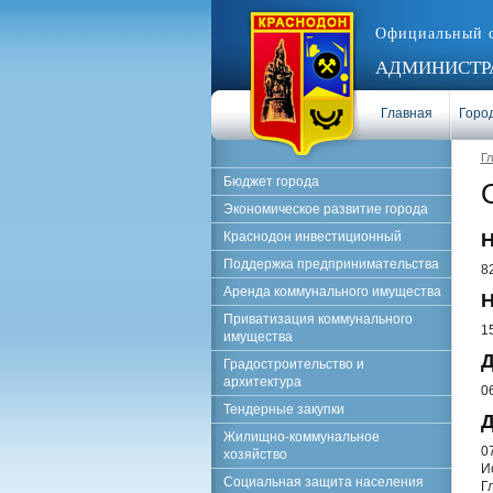
Официальный 
АДМИНИСТРА
Главная
Город
Г
Бюджет города
Экономическое развитие города
Краснодон инвестиционный
Н
Поддержка предпринимательства
8
Аренда коммунального имущества
Н
Приватизация коммунального
1
имущества
Д
Градостроительство и
архитектура
0
Тендерные закупки
Д
Жилищно-коммунальное
0
хозяйство
И
Социальная защита населения
Г