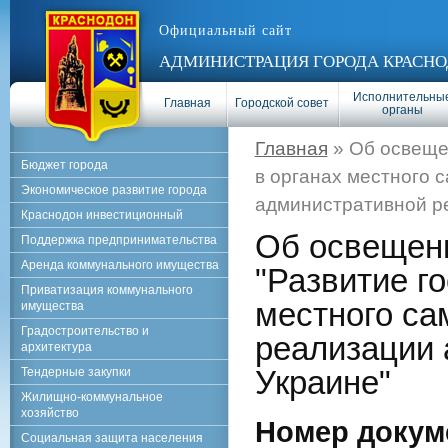
Официальный сайт
АДМИНИСТРАЦИЯ ГОРОДА КРАСНО
Исполнительны
Главная
Городской совет
органы
Главная
» Об освеще
Бюджет города
в органах местного 
Экономическое развитие города
административной р
Краснодон инвестиционный
Об освещен
Поддержка предпринимательства
Аренда коммунального имущества
"Развитие г
Приватизация коммунального
местного са
имущества
Градостроительство и
реализации
архитектура
Украине"
Тендерные закупки
Жилищно-коммунальное
хозяйство
Номер докум
Социальная защита населения