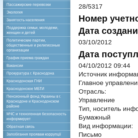
Пассажирские перевозки
28/5317
Экология
Номер учетн
Занятость населения
Поддержка семьи, молодежи,
Дата создани
женщин и детей
Политические партии,
03/10/2012
общественные и религиозные
организации
Дата поступл
График приема граждан
04/10/2012 09:44
Вакансии
Источник информа
Прокуратура г. Краснодона
Краснодонская ГНИ
Главное управлени
Краснодонское МБТИ
Отрасль:
Пенсионный фонд Украины в г.
Управление
Краснодоне и Краснодонском
районе
Тип, носитель инф
МЧС и техногенная безопасность
Бумажный
информирует
Вид информации:
Обратная связь
Письмо
Запобігання проявам коррупції