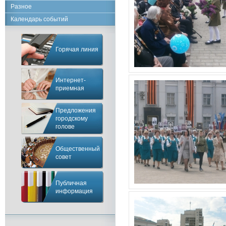
Разное
Календарь событий
Горячая линия
Интернет-
приемная
Предложения
городскому
голове
Общественный
совет
Публичная
информация