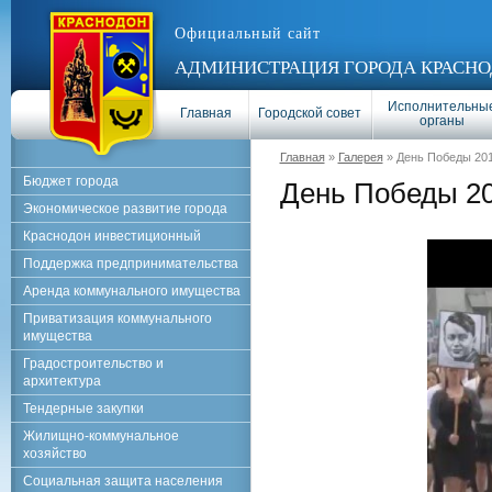
Официальный сайт
АДМИНИСТРАЦИЯ ГОРОДА КРАСНО
Исполнительны
Главная
Городской совет
органы
Главная
»
Галерея
» День Победы 20
Бюджет города
День Победы 2
Экономическое развитие города
Краснодон инвестиционный
Поддержка предпринимательства
Аренда коммунального имущества
Приватизация коммунального
имущества
Градостроительство и
архитектура
Тендерные закупки
Жилищно-коммунальное
хозяйство
Социальная защита населения