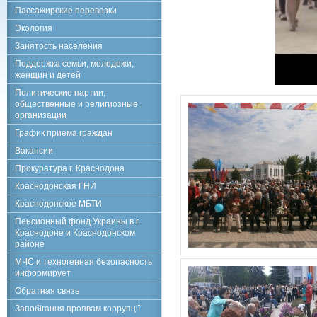
Пассажирские перевозки
Экология
Занятость населения
Поддержка семьи, молодежи,
женщин и детей
Политические партии,
общественные и религиозные
организации
График приема граждан
Вакансии
Прокуратура г. Краснодона
Краснодонская ГНИ
Краснодонское МБТИ
Пенсионный фонд Украины в г.
Краснодоне и Краснодонском
районе
МЧС и техногенная безопасность
информирует
Обратная связь
Запобігання проявам коррупції