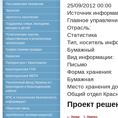
Пассажирские перевозки
25/09/2012 00:00
Экология
Источник информа
Занятость населения
Главное управлени
Поддержка семьи, молодежи,
Отрасль:
женщин и детей
Статистика
Политические партии,
общественные и религиозные
Тип, носитель инф
организации
Бумажный
График приема граждан
Вид информации:
Вакансии
Прокуратура г. Краснодона
Письмо
Краснодонская ГНИ
Форма хранения:
Краснодонское МБТИ
Бумажная
Пенсионный фонд Украины в г.
Место хранения до
Краснодоне и Краснодонском
районе
Общий отдел Красн
МЧС и техногенная безопасность
информирует
Проект реше
Обратная связь
Запобігання проявам коррупції
Назад
Наверх