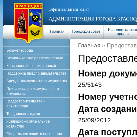
Официальный сайт
АДМИНИСТРАЦИЯ ГОРОДА КРАСНО
Исполнительны
Главная
Городской совет
органы
Главная
» Предостав
Бюджет города
Предоставл
Экономическое развитие города
Краснодон инвестиционный
Номер докум
Поддержка предпринимательства
Аренда коммунального имущества
25/5143
Приватизация коммунального
имущества
Номер учетн
Градостроительство и
архитектура
Дата создани
Тендерные закупки
25/09/2012
Жилищно-коммунальное
хозяйство
Дата поступл
Социальная защита населения