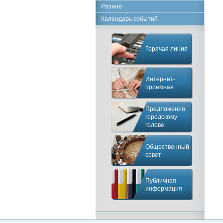
Разное
Календарь событий
Горячая линия
Интернет-
приемная
Предложения
городскому
голове
Общественный
совет
Публичная
информация