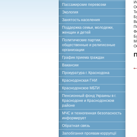
И
Пассажирские перевозки
О
Т
Экология
Б
Занятость населения
В
П
Поддержка семьи, молодежи,
Ф
женщин и детей
Б
Политические партии,
М
общественные и религиозные
О
организации
П
График приема граждан
Вакансии
Прокуратура г. Краснодона
Краснодонская ГНИ
Краснодонское МБТИ
Пенсионный фонд Украины в г.
Краснодоне и Краснодонском
районе
МЧС и техногенная безопасность
информирует
Обратная связь
Запобігання проявам коррупції