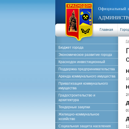
Официальный 
АДМИНИСТРА
Главная
Город
Г
Бюджет города
Экономическое развитие города
Краснодон инвестиционный
Поддержка предпринимательства
Н
Аренда коммунального имущества
1
Приватизация коммунального
Н
имущества
2
Градостроительство и
архитектура
Д
Тендерные закупки
0
Жилищно-коммунальное
Д
хозяйство
Социальная защита населения
1