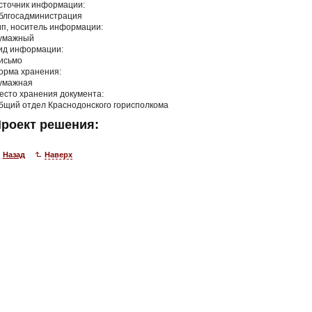
сточник информации:
блгосадминистрация
ип, носитель информации:
умажный
ид информации:
исьмо
орма хранения:
умажная
есто хранения документа:
бщий отдел Краснодонского горисполкома
роект решения:
Назад
Наверх