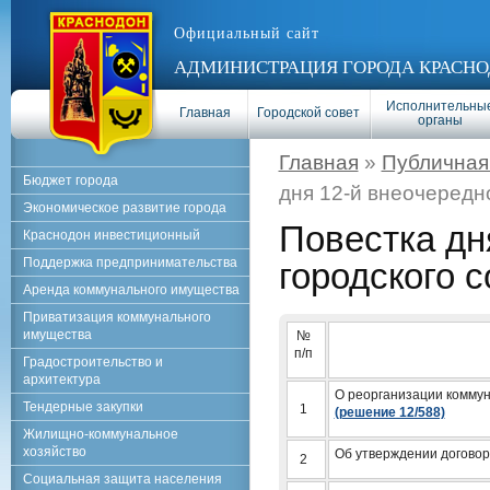
Официальный сайт
АДМИНИСТРАЦИЯ ГОРОДА КРАСНО
Исполнительны
Главная
Городской совет
органы
Главная
»
Публичная
Бюджет города
дня 12-й внеочередно
Экономическое развитие города
Повестка дн
Краснодон инвестиционный
Поддержка предпринимательства
городского с
Аренда коммунального имущества
Приватизация коммунального
имущества
№
п/п
Градостроительство и
архитектура
О
реорганизации коммун
Тендерные закупки
1
(решение 12/588)
Жилищно-коммунальное
хозяйство
Об утверждении договор
2
Социальная защита населения