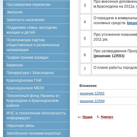
Про внесення доповнень 
Пассажирские перевозки
3
м.Краснодона на 2011р.
Экология
О передаче в коммуналь
Занятость населения
4
основных средств.
(
реше
Поддержка семьи, молодежи,
женщин и детей
Про уточнення показникі
5
2011 рік.
Политические партии,
общественные и религиозные
организации
Про затвердження Прогр
6
(решение 12/593)
График приема граждан
Вакансии
О плане работы городско
7
Прокуратура г. Краснодона
Краснодонская ГНИ
Вложение
Краснодонское МБТИ
решение 12/591
Пенсионный фонд Украины в г.
Краснодоне и Краснодонском
решение 12/594
районе
МЧС и техногенная безопасность
Назад
Наверх
информирует
Обратная связь
Запобігання проявам коррупції