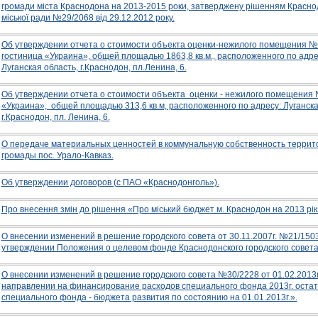
громади міста Краснодона на 2013-2015 роки, затверджену рішенням Красно
міської ради №29/2068 від 29.12.2012 року.
Об утверждении отчета о стоимости объекта оценки-нежилого помещения №
гостиница «Украина», общей площадью 1863,8 кв.м., расположенного по адре
Луганская область, г.Краснодон, пл.Ленина, 6.
Об утверждении отчета о стоимости объекта оценки - нежилого помещения 
«Украина», общей площадью 313,6 кв.м, расположенного по адресу: Луганска
г.Краснодон, пл. Ленина, 6.
О передаче материальных ценностей в коммунальную собственность терри
громады пос. Урало-Кавказ.
Об утверждении договоров (с ПАО «Краснодонголь»).
Про внесення змін до рішення «Про міський бюджет м. Краснодон на 2013 рік
О внесении изменений в решение городского совета от 30.11.2007г. №21/150
утверждении Положения о целевом фонде Краснодонского городского совета
О внесении изменений в решение городского совета №30/2228 от 01.02.2013г
направлении на финансирование расходов специального фонда 2013г. остат
специального фонда - бюджета развития по состоянию на 01.01.2013г.».