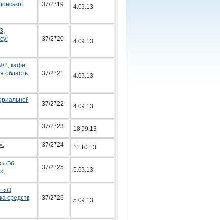
донської
37/2719
4.09.13
3,
су:
37/2720
4.09.13
№2, кафе
я область,
37/2721
4.09.13
ториальной
37/2722
4.09.13
37/2723
18.09.13
».
37/2724
11.10.13
3 «Об
37/2725
5.09.13
».
. «О
ка средств
37/2726
5.09.13