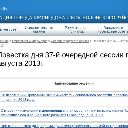
сайт
ЦИЯ ГОРОДА КРАСНОДОНА И КРАСНОДОНСКОГО РАЙ
Исполнительные
Регуляторная
Городские и
ской совет
органы
политика
поселковые совет
лавная
»
Публичная информация
»
Сессии городского совета
» Повестка дня 37-й очер
13г.
Повестка дня 37-й очередной сессии г
августа 2013г.
Наименование решений
Об исполнении Программы экономического и социального развития г.Красно
полугодие 2013 года.
О внесении изменений и дополнений в план мероприятий по выполнению П
экономического и социального развития г.Краснодона на 2013г.
Про внесення змін до Програми приватизації комунального майна територіал