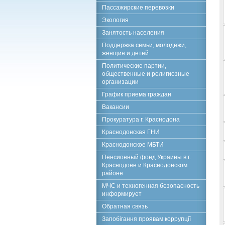
Пассажирские перевозки
Экология
Занятость населения
Поддержка семьи, молодежи,
женщин и детей
Политические партии,
общественные и религиозные
организации
График приема граждан
Вакансии
Прокуратура г. Краснодона
Краснодонская ГНИ
Краснодонское МБТИ
Пенсионный фонд Украины в г.
Краснодоне и Краснодонском
районе
МЧС и техногенная безопасность
информирует
Обратная связь
Запобігання проявам коррупції