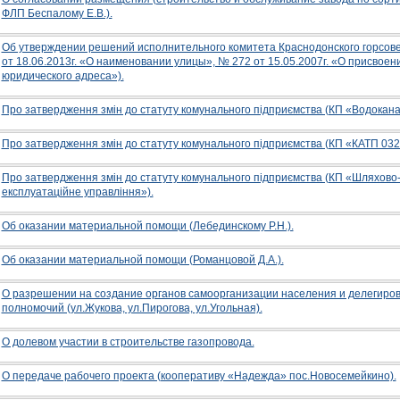
ФЛП Беспалому Е.В.).
Об утверждении решений исполнительного комитета Краснодонского горсов
от 18.06.2013г. «О наименовании улицы», № 272 от 15.05.2007г. «О присвоен
юридического адреса»).
Про затвердження змін до статуту комунального підприємства (КП «Водокана
Про затвердження змін до статуту комунального підприємства (КП «КАТП 032
Про затвердження змін до статуту комунального підприємства (КП «Шляхово
експлуатаційне управління»).
Об оказании материальной помощи (Лебединскому Р.Н.).
Об оказании материальной помощи (Романцовой Д.А.).
О разрешении на создание органов самоорганизации населения и делегиро
полномочий (ул.Жукова, ул.Пирогова, ул.Угольная).
О долевом участии в строительстве газопровода.
О передаче рабочего проекта (кооперативу «Надежда» пос.Новосемейкино).