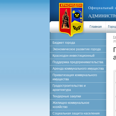
Официальный 
АДМИНИСТРА
Главная
Город
Г
20
Бюджет города
Экономическое развитие города
Краснодон инвестиционный
Поддержка предпринимательства
Аренда коммунального имущества
Приватизация коммунального
имущества
Градостроительство и
архитектура
Тендерные закупки
Жилищно-коммунальное
хозяйство
Социальная защита населения