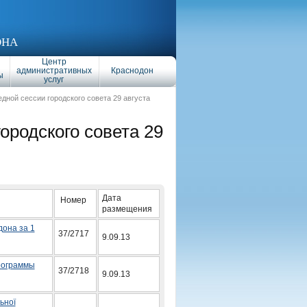
ОНА
Центр
административных
Краснодон
ы
услуг
едной сессии городского совета 29 августа
ородского совета 29
Дата
Номер
размещения
дона за 1
37/2717
9.09.13
рограммы
37/2718
9.09.13
ьної