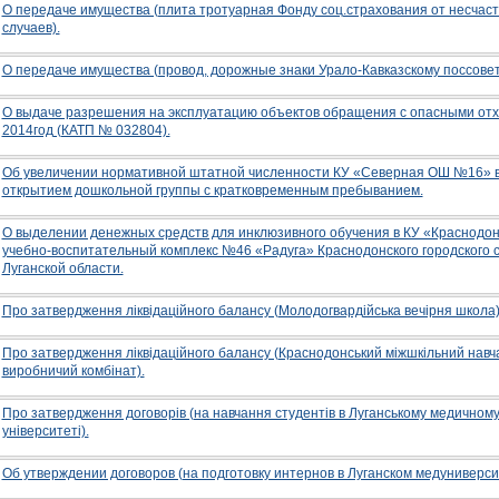
О передаче имущества (плита тротуарная Фонду соц.страхования от несчас
случаев).
О передаче имущества (провод, дорожные знаки Урало-Кавказскому поссовет
О выдаче разрешения на эксплуатацию объектов обращения с опасными от
2014год (КАТП № 032804).
Об увеличении нормативной штатной численности КУ «Северная ОШ №16» в
открытием дошкольной группы с кратковременным пребыванием.
О выделении денежных средств для инклюзивного обучения в КУ «Краснодон
учебно-воспитательный комплекс №46 «Радуга» Краснодонского городского 
Луганской области.
Про затвердження ліквідаційного балансу (Молодогвардійська вечірня школа)
Про затвердження ліквідаційного балансу (Краснодонський міжшкільний навч
виробничий комбінат).
Про затвердження договорів (на навчання студентів в Луганському медичном
університеті).
Об утверждении договоров (на подготовку интернов в Луганском медуниверси