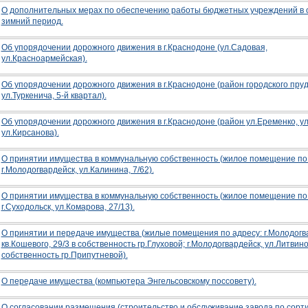
О дополнительных мерах по обеспечению работы бюджетных учреждений в 
зимний период.
Об упорядочении дорожного движения в г.Краснодоне (ул.Садовая,
ул.Красноармейская).
Об упорядочении дорожного движения в г.Краснодоне (район городского пруд
ул.Туркенича, 5-й квартал).
Об упорядочении дорожного движения в г.Краснодоне (район ул.Еременко, ул
ул.Кирсанова).
О принятии имущества в коммунальную собственность (жилое помещение по 
г.Молодогвардейск, ул.Калинина, 7/62).
О принятии имущества в коммунальную собственность (жилое помещение по 
г.Суходольск, ул.Комарова, 27/13).
О принятии и передаче имущества (жилые помещения по адресу: г.Молодогв
кв.Кошевого, 29/3 в собственность гр.Глуховой; г.Молодогвардейск, ул.Литвино
собственность гр.Припутневой).
О передаче имущества (компьютера Энгельсовскому поссовету).
О согласовании размещения (строительство и обслуживание завода по сорт