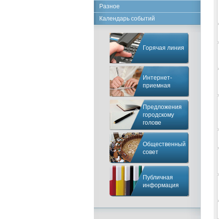
Разное
Календарь событий
Горячая линия
Интернет-
приемная
Предложения
городскому
голове
Общественный
совет
Публичная
информация