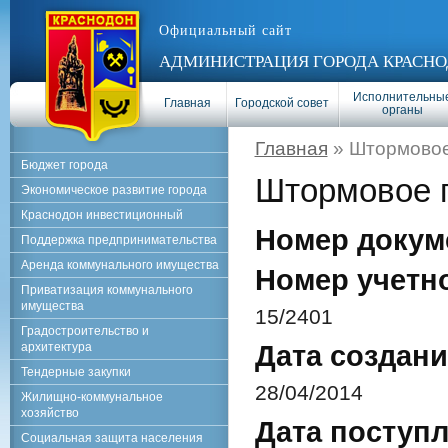
Официальный сайт
АДМИНИСТРАЦИЯ ГОРОДА КРАСНО
Исполнительны
Главная
Городской совет
органы
Главная
» Штормовое
Бюджет города
Штормовое 
Экономическое развитие города
Краснодон инвестиционный
Номер докум
Поддержка предпринимательства
Аренда коммунального имущества
Номер учетн
Приватизация коммунального
имущества
15/2401
Градостроительство и
архитектура
Дата создани
Тендерные закупки
28/04/2014
Жилищно-коммунальное
хозяйство
Дата поступл
Социальная защита населения