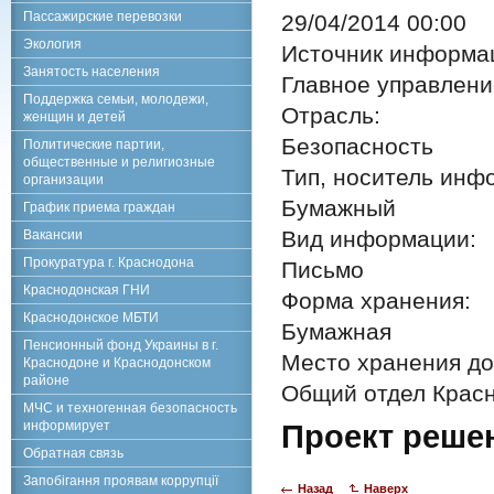
Пассажирские перевозки
29/04/2014 00:00
Экология
Источник информа
Занятость населения
Главное управлен
Поддержка семьи, молодежи,
Отрасль:
женщин и детей
Безопасность
Политические партии,
общественные и религиозные
Тип, носитель инф
организации
Бумажный
График приема граждан
Вид информации:
Вакансии
Прокуратура г. Краснодона
Письмо
Краснодонская ГНИ
Форма хранения:
Краснодонское МБТИ
Бумажная
Пенсионный фонд Украины в г.
Место хранения до
Краснодоне и Краснодонском
районе
Общий отдел Красн
МЧС и техногенная безопасность
информирует
Проект реше
Обратная связь
Запобігання проявам коррупції
Назад
Наверх