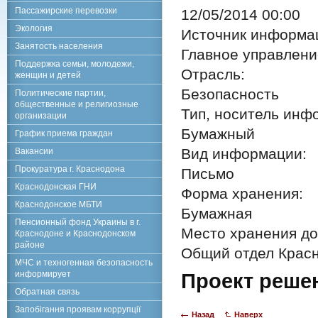
Пассажирские перевозки
12/05/2014 00:00
Экология
Источник информа
Занятость населения
Главное управлен
Поддержка семьи, молодежи,
Отрасль:
женщин и детей
Безопасность
Политические партии,
общественные и религиозные
Тип, носитель инф
организации
Бумажный
График приема граждан
Вид информации:
Вакансии
Прокуратура г. Краснодона
Письмо
Краснодонская ГНИ
Форма хранения:
Краснодонское МБТИ
Бумажная
Пенсионный фонд Украины в г.
Место хранения до
Краснодоне и Краснодонском
районе
Общий отдел Красн
МЧС и техногенная безопасность
информирует
Проект реше
Обратная связь
Запобігання проявам коррупції
Назад
Наверх