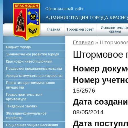
Официальный сайт
АДМИНИСТРАЦИЯ ГОРОДА КРАСНО
Исполнительны
Главная
Городской совет
органы
Главная
» Штормовое
Бюджет города
Штормовое 
Экономическое развитие города
Краснодон инвестиционный
Номер докум
Поддержка предпринимательства
Аренда коммунального имущества
Номер учетн
Приватизация коммунального
имущества
15/2576
Градостроительство и
архитектура
Дата создани
Тендерные закупки
08/05/2014
Жилищно-коммунальное
хозяйство
Дата поступл
Социальная защита населения