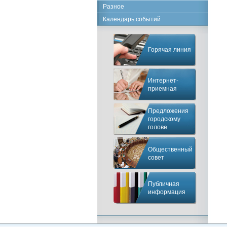
Разное
Календарь событий
Горячая линия
Интернет-
приемная
Предложения
городскому
голове
Общественный
совет
Публичная
информация