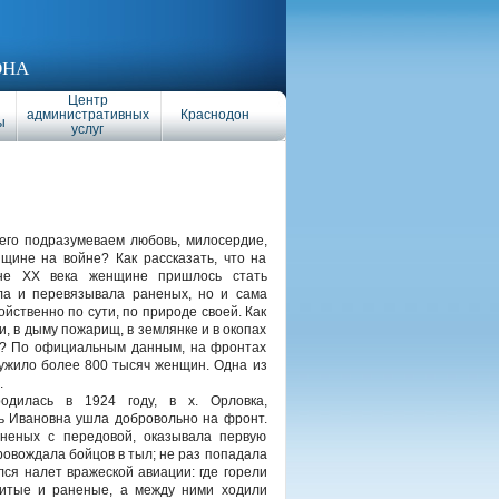
ОНА
Центр
административных
Краснодон
ы
услуг
его подразумеваем любовь, милосердие,
нщине на войне? Как рассказать, что на
не ХХ века женщине пришлось стать
ла и перевязывала раненых, но и сама
ойственно по сути, по природе своей. Как
зи, в дыму пожарищ, в землянке и в окопах
? По официальным данным, на фронтах
ужило более 800 тысяч женщин. Одна из
.
одилась в 1924 году, в х. Орловка,
вь Ивановна ушла добровольно на фронт.
неных с передовой, оказывала первую
ровождала бойцов в тыл; не раз попадала
ся налет вражеской авиации: где горели
битые и раненые, а между ними ходили