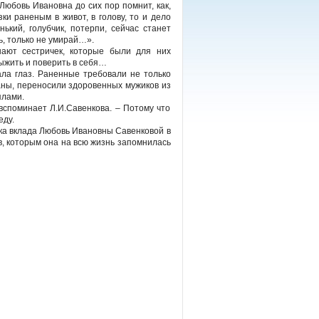
Любовь Ивановна до сих пор помнит, как,
ки раненым в живот, в голову, то и дело
нький, голубчик, потерпи, сейчас станет
ь, только не умирай…».
ают сестричек, которые были для них
ыжить и поверить в себя…
ала глаз. Раненные требовали не только
аны, переносили здоровенных мужиков из
ялами.
-вспоминает Л.И.Савенкова. – Потому что
еду.
нка вклада Любовь Ивановны Савенковой в
в, которым она на всю жизнь запомнилась