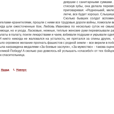
девушки с санитарными сумками. 
стиснув зубы, она делала перевяз
приговаривая: «Родненький, миле
легче, все будет хорошо. Слышиш
Сколько бывших солдат вспомин
нгелами-хранителями, прошли с ними все трудовые дороги войны, помогали в
огда шли ожесточенные бои, Любовь Ивановна по несколько суток не смык
омощи, но и ухода. Ласковые, нежные, теплые женские руки перевязывали р
алаты в палату, поили лекарствами и чаем, взбивали подушки и укрывали оде
 И никто никогда не жаловался на усталость, не прятался за спины других, 
ыло огромное желание прогнать фашистов с родной земли – все верили в поб
ыла награждена медалями «За боевые заслуги», «За мужество» - такова оце
еликой Победу! А сколько раз довелось ей услышать «спасибо!» от тех бойцо
ак спасительница.
Назад
Наверх