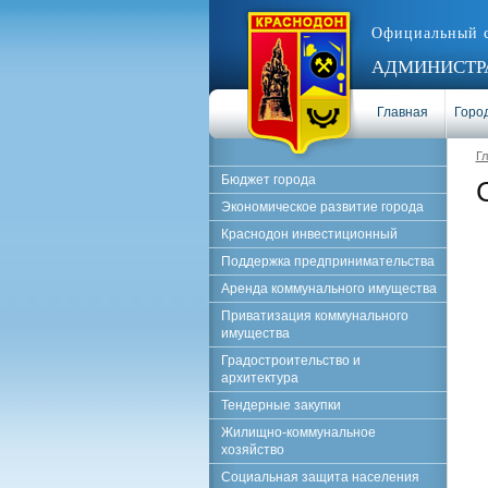
Официальный 
АДМИНИСТРА
Главная
Город
Г
Бюджет города
Экономическое развитие города
Краснодон инвестиционный
Поддержка предпринимательства
Аренда коммунального имущества
Приватизация коммунального
имущества
Градостроительство и
архитектура
Тендерные закупки
Жилищно-коммунальное
хозяйство
Социальная защита населения