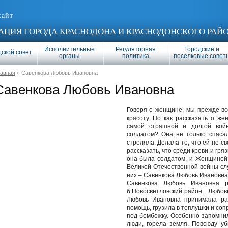
сайт
ЦИЯ ГОРОДА КРАСНОДОНА И КРАСНОДОНСКОГО РАЙ
Исполнительные
Регуляторная
Городские и
ской совет
органы
политика
поселковые совет
лавная
» Савенкова Любовь Ивановна
Савенкова Любовь Ивановна
Говоря о женщине, мы прежде вс
красоту. Но как рассказать о же
самой страшной и долгой вой
солдатом? Она не только спаса
стреляла. Делала то, что ей не св
рассказать, что среди крови и гря
она была солдатом, и Женщиной
Великой Отечественной войны сл
них – Савенкова Любовь Ивановна
Савенкова Любовь Ивановна р
б.Новосветловский район . Любо
Любовь Ивановна принимала ра
помощь, грузила в теплушки и соп
под бомбежку. Особенно запомнил
люди, горела земля. Повсюду у