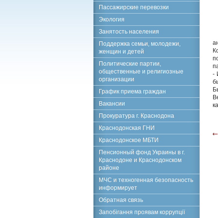
Пассажирские перевозки
Экология
Занятость населения
а
Поддержка семьи, молодежи,
К
женщин и детей
п
Политические партии,
п
общественные и религиозные
-
организации
б
Б
График приема граждан
В
Вакансии
к
Прокуратура г. Краснодона
Краснодонская ГНИ
Краснодонское МБТИ
Пенсионный фонд Украины в г.
Краснодоне и Краснодонском
районе
МЧС и техногенная безопасность
информирует
Обратная связь
Запобігання проявам коррупції