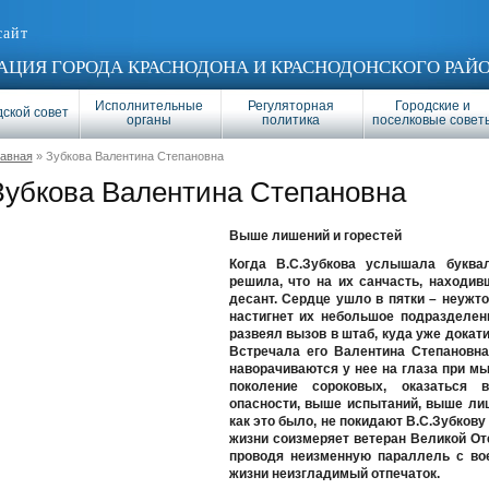
сайт
ЦИЯ ГОРОДА КРАСНОДОНА И КРАСНОДОНСКОГО РАЙ
Исполнительные
Регуляторная
Городские и
ской совет
органы
политика
поселковые совет
лавная
» Зубкова Валентина Степановна
Зубкова Валентина Степановна
Выше лишений и горестей
Когда В.С.Зубкова услышала буква
решила, что на их санчасть, находи
десант. Сердце ушло в пятки – неужто
настигнет их небольшое подразделен
развеял вызов в штаб, куда уже докат
Встречала его Валентина Степановна
наворачиваются у нее на глаза при мы
поколение сороковых, оказаться 
опасности, выше испытаний, выше лиш
как это было, не покидают В.С.Зубкову
жизни соизмеряет ветеран Великой О
проводя неизменную параллель с во
жизни неизгладимый отпечаток.