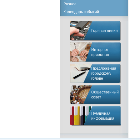
Разное
Календарь событий
Горячая линия
Интернет-
приемная
Предложения
городскому
голове
Общественный
совет
Публичная
информация