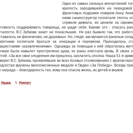
Одно из самых сильных впечатлений то
крепость зародившейся на передовой
фронтовых подружек поваров Анну Аник
ними санинструктор госпиталя тяготы ог
служили девчата, их ценили за скромно
отовность поддерживать товарища, не щадя себя. Каково это - спасать ран
сталости, В.С.Зубкова знает не понаслышке. Не раз бывало так, что работ
ставалось ни физических, ни душевных. Но, глядя, как мучаются раненые солд
аботники госпиталя браться за операции и перевязки. Приходилось ст
ашистскими «развлечениями». Однажды за помощью к ней обратилась жител
очери была навылет прострелена щека, из раны хлестала кровь. В своих 
етей. «За все свои злодеяния им пришлось заплатить сполна. Наша 51-я арми
оворит В.С.Зубкова, проявлявшая во всех боевых столкновениях с врагом геро
едсестре вручены многочисленные медали и Орден «За Победу». Всегда пр
е награда – благодарность тех, кому она спасла жизнь, их детей и внуков.
Назад
Наверх