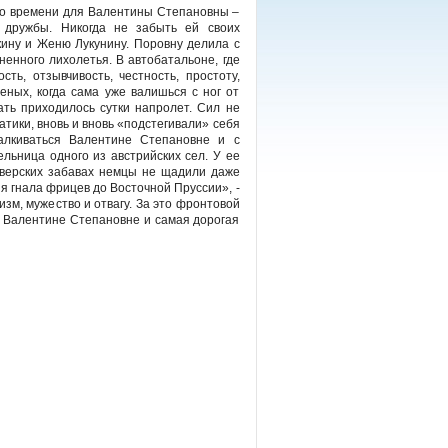
го времени для Валентины Степановны –
 дружбы. Никогда не забыть ей своих
ину и Женю Лукунину. Поровну делила с
ненного лихолетья. В автобатальоне, где
сть, отзывчивость, честность, простоту,
еных, когда сама уже валишься с ног от
ать приходилось сутки напролет. Сил не
атики, вновь и вновь «подстегивали» себя
алкиваться Валентине Степановне и с
ьница одного из австрийских сел. У ее
зверских забавах немцы не щадили даже
я гнала фрицев до Восточной Пруссии», -
изм, мужество и отвагу. За это фронтовой
и Валентине Степановне и самая дорогая