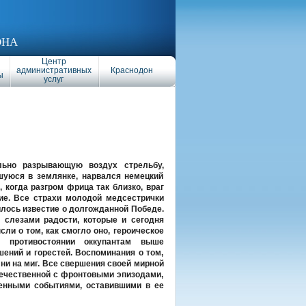
ОНА
Центр
административных
Краснодон
ы
услуг
льно разрывающую воздух стрельбу,
вшуюся в землянке, нарвался немецкий
, когда разгром фрица так близко, враг
ие. Все страхи молодой медсестрички
илось известие о долгожданной Победе.
 слезами радости, которые и сегодня
сли о том, как смогло оно, героическое
в противостоянии оккупантам выше
ений и горестей. Воспоминания о том,
 ни на миг. Все свершения своей мирной
течественной с фронтовыми эпизодами,
енными событиями, оставившими в ее