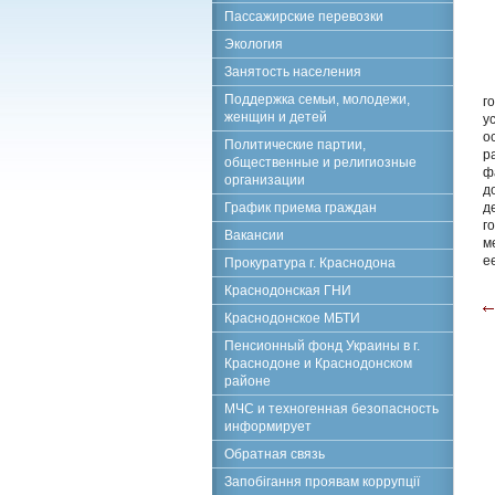
Пассажирские перевозки
Экология
Занятость населения
Поддержка семьи, молодежи,
г
женщин и детей
у
о
Политические партии,
р
общественные и религиозные
ф
организации
д
График приема граждан
д
г
Вакансии
м
е
Прокуратура г. Краснодона
Краснодонская ГНИ
Краснодонское МБТИ
Пенсионный фонд Украины в г.
Краснодоне и Краснодонском
районе
МЧС и техногенная безопасность
информирует
Обратная связь
Запобігання проявам коррупції