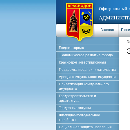
Официальный 
АДМИНИСТРА
Главная
Город
Г
Бюджет города
Экономическое развитие города
Краснодон инвестиционный
Поддержка предпринимательства
Аренда коммунального имущества
Приватизация коммунального
имущества
Градостроительство и
архитектура
Тендерные закупки
Жилищно-коммунальное
хозяйство
Социальная защита населения