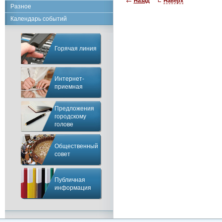
Назад
Наверх
Разное
Календарь событий
Горячая линия
Интернет-
приемная
Предложения
городскому
голове
Общественный
совет
Публичная
информация