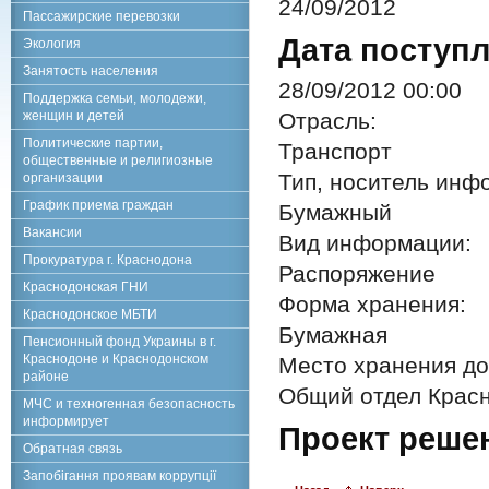
24/09/2012
Пассажирские перевозки
Дата поступл
Экология
Занятость населения
28/09/2012 00:00
Поддержка семьи, молодежи,
женщин и детей
Отрасль:
Политические партии,
Транспорт
общественные и религиозные
Тип, носитель инф
организации
График приема граждан
Бумажный
Вакансии
Вид информации:
Прокуратура г. Краснодона
Распоряжение
Краснодонская ГНИ
Форма хранения:
Краснодонское МБТИ
Бумажная
Пенсионный фонд Украины в г.
Краснодоне и Краснодонском
Место хранения до
районе
Общий отдел Красн
МЧС и техногенная безопасность
информирует
Проект реше
Обратная связь
Запобігання проявам коррупції