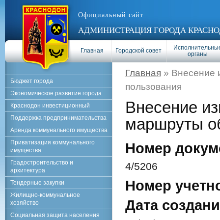
Официальный сайт
АДМИНИСТРАЦИЯ ГОРОДА КРАСНО
Исполнительны
Главная
Городской совет
органы
Главная
» Внесение 
Бюджет города
пользования
Экономическое развитие города
Внесение из
Краснодон инвестиционный
Поддержка предпринимательства
маршруты о
Аренда коммунального имущества
Приватизация коммунального
Номер докум
имущества
Градостроительство и
4/5206
архитектура
Номер учетн
Тендерные закупки
Жилищно-коммунальное
Дата создани
хозяйство
Социальная защита населения