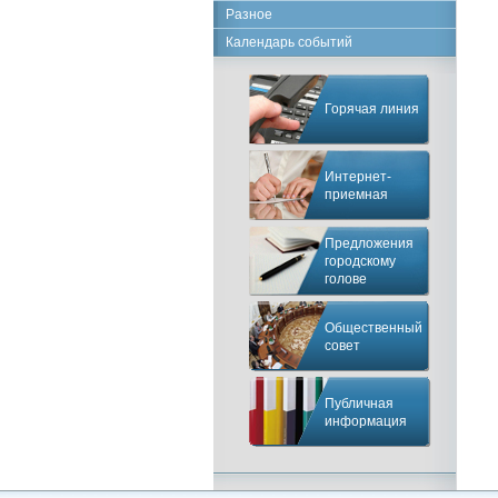
Разное
Календарь событий
Горячая линия
Интернет-
приемная
Предложения
городскому
голове
Общественный
совет
Публичная
информация