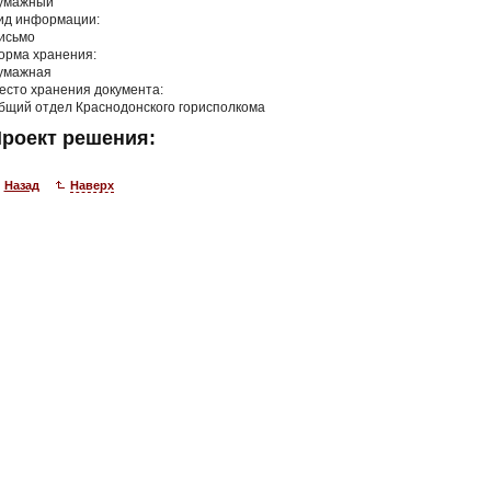
умажный
ид информации:
исьмо
орма хранения:
умажная
есто хранения документа:
бщий отдел Краснодонского горисполкома
роект решения:
Назад
Наверх