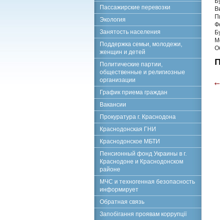
Б
Пассажирские перевозки
В
П
Экология
Ф
Занятость населения
Б
М
Поддержка семьи, молодежи,
О
женщин и детей
П
Политические партии,
общественные и религиозные
организации
График приема граждан
Вакансии
Прокуратура г. Краснодона
Краснодонская ГНИ
Краснодонское МБТИ
Пенсионный фонд Украины в г.
Краснодоне и Краснодонском
районе
МЧС и техногенная безопасность
информирует
Обратная связь
Запобігання проявам коррупції