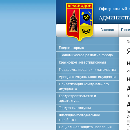
Официальный 
АДМИНИСТРА
Главная
Город
Г
Бюджет города
Экономическое развитие города
Краснодон инвестиционный
Н
Поддержка предпринимательства
2
Аренда коммунального имущества
Н
Приватизация коммунального
Д
имущества
Градостроительство и
0
архитектура
Д
Тендерные закупки
0
Жилищно-коммунальное
И
хозяйство
П
Т
Социальная защита населения