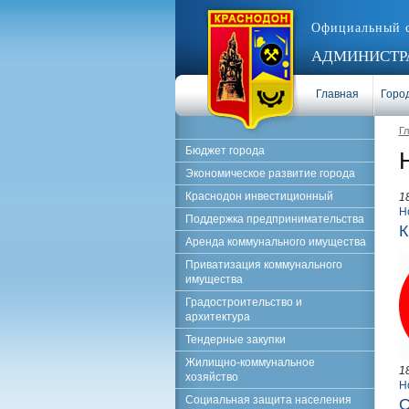
Официальный 
АДМИНИСТРА
Главная
Город
Г
Бюджет города
Экономическое развитие города
Краснодон инвестиционный
1
Н
Поддержка предпринимательства
К
Аренда коммунального имущества
Приватизация коммунального
имущества
Градостроительство и
архитектура
Тендерные закупки
Жилищно-коммунальное
1
хозяйство
Н
Социальная защита населения
О