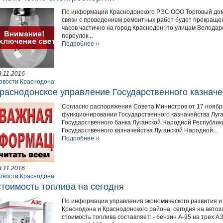
По информации Краснодонского РЭС ООО Торговый дом 
связи с проведением ремонтных работ будет прекращена
часов частично на город Краснодон: по улицам Володарс
переулок...
Подробнее ››
8.11.2016
овости Краснодона
раснодонское управление Государственного казнач
Согласно распоряжения Совета Министров от 17 ноябр
функционировании Государственного казначейства Луга
Государственного банка Луганской Народной Республик
Государственного казначейства Луганской Народной...
Подробнее ››
8.11.2016
овости Краснодона
тоимость топлива на сегодня
По информации управления экономического развития и
Краснодона и Краснодонского района, сегодня на авто
стоимость топлива составляет: - бензин А-95 на трех АЗС