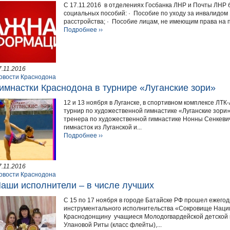
С 17.11.2016 в отделениях Госбанка ЛНР и Почты ЛНР
социальных пособий: · Пособие по уходу за инвалидом 1
расстройства; · Пособие лицам, не имеющим права на п
Подробнее ››
7.11.2016
овости Краснодона
имнастки Краснодона в турнире «Луганские зори»
12 и 13 ноября в Луганске, в спортивном комплексе ЛТ
турнир по художественной гимнастике «Луганские зори
тренера по художественной гимнастике Нонны Сенкевич
гимнасток из Луганской и...
Подробнее ››
7.11.2016
овости Краснодона
аши исполнители – в числе лучших
С 15 по 17 ноября в городе Батайске РФ прошел ежег
инструментального исполнительства «Сокровище Нации
Краснодонщину учащиеся Молодогвардейской детской ш
Улановой Риты (класс флейты),...