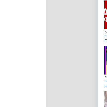
1
Н
Г
1
Н
Н