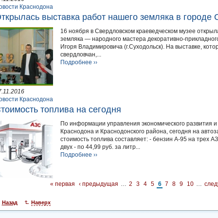
овости Краснодона
ткрылась выставка работ нашего земляка в городе 
16 ноября в Свердловском краеведческом музее открыл
земляка — народного мастера декоративно-прикладног
Игоря Владимировича (г.Суходольск). На выставке, кот
свердловчан,...
Подробнее ››
7.11.2016
овости Краснодона
тоимость топлива на сегодня
По информации управления экономического развития и
Краснодона и Краснодонского района, сегодня на авто
стоимость топлива составляет: - бензин А-95 на трех АЗС
двух - по 44,99 руб. за литр...
Подробнее ››
« первая
‹ предыдущая
…
2
3
4
5
6
7
8
9
10
…
след
Назад
Наверх