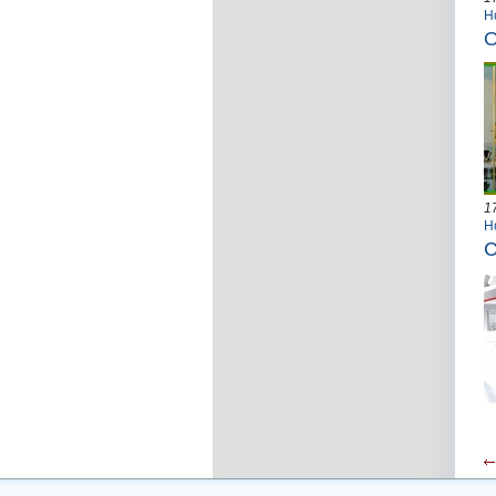
Н
О
1
Н
С