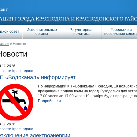
сайт
ЦИЯ ГОРОДА КРАСНОДОНА И КРАСНОДОНСКОГО РАЙ
Исполнительные
Регуляторная
Городские и
ской совет
органы
политика
поселковые совет
лавная
» Новости
Новости
8.11.2016
овости Краснодона
П «Водоканал» информирует
По информации КП «Водоканал», сегодня, 18 ноября: - с
прекращена подача воды на город Суходольск для устра
17.00 часов до 17.00 часов 19 ноября будет прекращена 
Подробнее ››
8.11.2016
овости Краснодона
тключение электроэнергии