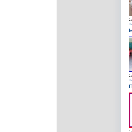
1
Н
М
1
Н
П
1