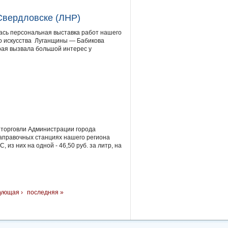
Свердловске (ЛНР)
ась персональная выставка работ нашего
о искусства Луганщины — Бабикова
орая вызвала большой интерес у
 торговли Администрации города
заправочных станциях нашего региона
, из них на одной - 46,50 руб. за литр, на
ующая ›
последняя »