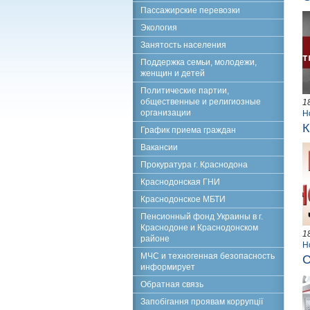
Пассажирские перевозки
Экология
Занятость населения
Поддержка семьи, молодежи,
женщин и детей
Политические партии,
общественные и религиозные
1
организации
Н
К
График приема граждан
Вакансии
Прокуратура г. Краснодона
Краснодонская ГНИ
Краснодонское МБТИ
Пенсионный фонд Украины в г.
Краснодоне и Краснодонском
1
районе
Н
МЧС и техногенная безопасность
С
информирует
Обратная связь
Запобігання проявам коррупції