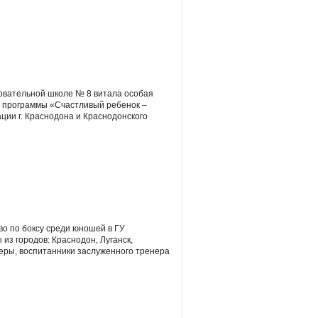
овательной школе № 8 витала особая
ой программы «Счастливый ребенок –
ии г. Краснодона и Краснодонского
во по боксу среди юношей в ГУ
з городов: Краснодон, Луганск,
серы, воспитанники заслуженного тренера