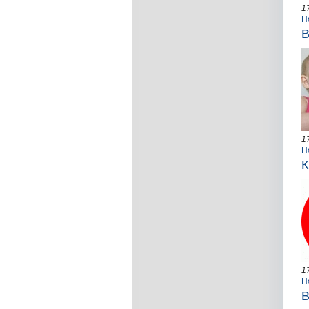
1
Н
В
1
Н
К
1
Н
В