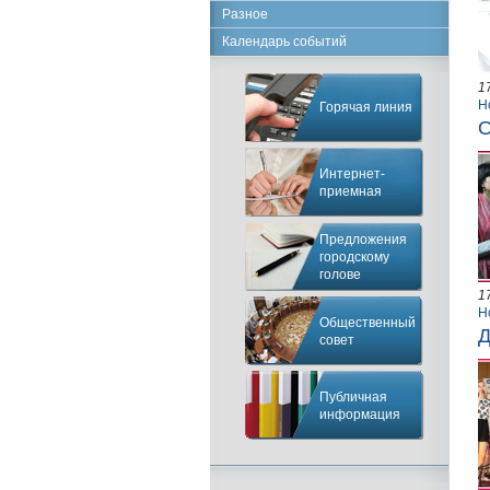
Разное
Календарь событий
1
Н
Горячая линия
О
Интернет-
приемная
Предложения
городскому
голове
1
Н
Общественный
Д
совет
Публичная
информация