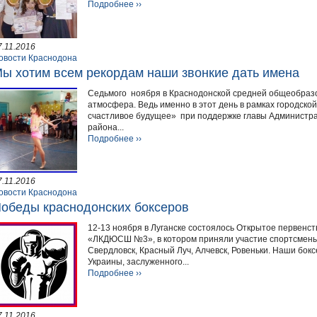
Подробнее ››
7.11.2016
овости Краснодона
ы хотим всем рекордам наши звонкие дать имена
Седьмого ноября в Краснодонской средней общеобраз
атмосфера. Ведь именно в этот день в рамках городск
счастливое будущее» при поддержке главы Администрац
района...
Подробнее ››
7.11.2016
овости Краснодона
обеды краснодонских боксеров
12-13 ноября в Луганске состоялось Открытое первенст
«ЛКДЮСШ №3», в котором приняли участие спортсмены и
Свердловск, Красный Луч, Алчевск, Ровеньки. Наши бок
Украины, заслуженного...
Подробнее ››
7.11.2016