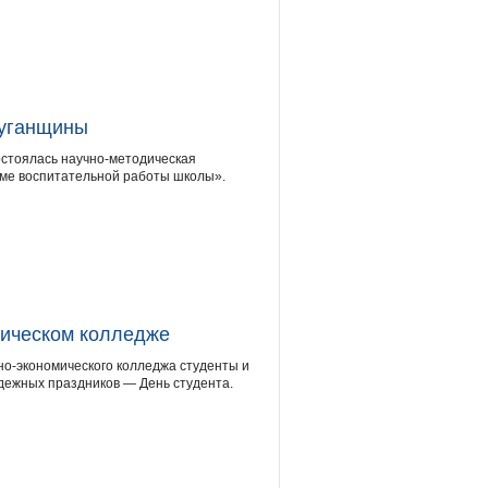
Луганщины
остоялась научно-методическая
ме воспитательной работы школы».
мическом колледже
но-экономического колледжа студенты и
ежных праздников — День студента.