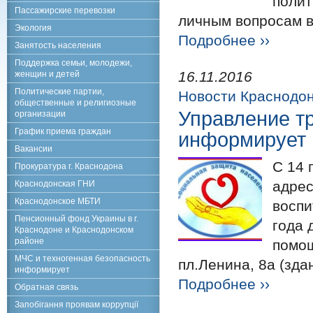
полит
Пассажирские перевозки
личным вопросам в
Экология
Подробнее ››
Занятость населения
Поддержка семьи, молодежи,
16.11.2016
женщин и детей
Политические партии,
Новости Краснодо
общественные и религиозные
Управление т
организации
График приема граждан
информирует
Вакансии
С 14 
Прокуратура г. Краснодона
адрес
Краснодонская ГНИ
Краснодонское МБТИ
воспи
Пенсионный фонд Украины в г.
года 
Краснодоне и Краснодонском
районе
помощ
МЧС и техногенная безопасность
пл.Ленина, 8а (зда
информирует
Подробнее ››
Обратная связь
Запобігання проявам коррупції