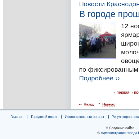
Новости Краснодо
В городе про
12 но
ярмар
широк
молоч
овоще
по фиксированным 
Подробнее ››
« первая
‹ п
Назад
Наверх
Главная
Городской совет
Исполнительные органы
Регуляторная по
© Создание сайта 
©
Администрация города 