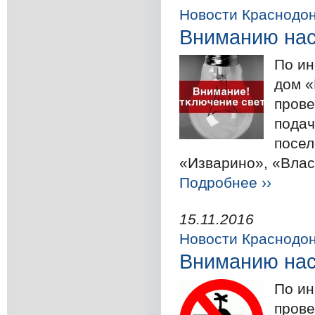
Новости Краснодо
Вниманию на
По и
дом «
прове
подач
посел
«Изварино», «Власо
Подробнее ››
15.11.2016
Новости Краснодо
Вниманию на
По ин
прове