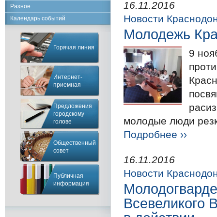
16.11.2016
Разное
Новости Краснодо
Календарь событий
Молодежь Кра
Горячая линия
9 ноя
проти
Интернет-
Красн
приемная
посвя
расиз
Предложения
городскому
молодые люди резк
голове
Подробнее ››
Общественный
совет
16.11.2016
Новости Краснодо
Публичная
информация
Молодогварде
Всевеликого В