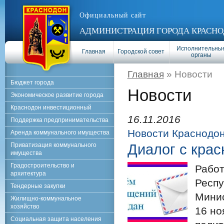
Официальный сайт
АДМИНИСТРАЦИЯ ГОРОДА КРАСНО
Исполнительны
Главная
Городской совет
органы
Главная
» Новости
Бюджет города
Новости
Экономическое развитие города
Краснодон инвестиционный
16.11.2016
Поддержка предпринимательства
Новости Краснодо
Аренда коммунального имущества
Приватизация коммунального
Диалог с кра
имущества
Градостроительство и
Работ
архитектура
Респу
Тендерные закупки
Минис
Жилищно-коммунальное
хозяйство
16 но
Социальная защита населения