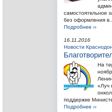
админ
самостоятельное з
без оформления в..
Подробнее ››
16.11.2016
Новости Краснодо
Благотворите
На те
ноябр
Ленин
«Луч 
онкол
поддержке Министер
Подробнее ››