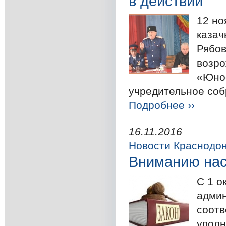
в действии
12 но
казач
Рябов
возро
«Юнос
учредительное соб
Подробнее ››
16.11.2016
Новости Краснодо
Вниманию на
С 1 о
админ
соотв
уполн