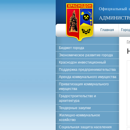
Официальный 
АДМИНИСТРА
Главная
Город
Г
Бюджет города
Экономическое развитие города
Краснодон инвестиционный
Поддержка предпринимательства
Аренда коммунального имущества
Приватизация коммунального
имущества
Градостроительство и
архитектура
Тендерные закупки
Жилищно-коммунальное
хозяйство
Социальная защита населения