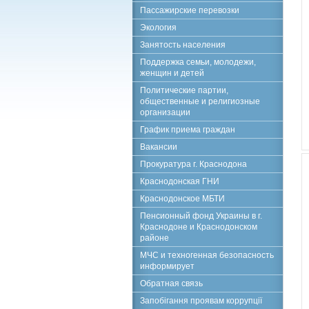
Пассажирские перевозки
Экология
Занятость населения
Поддержка семьи, молодежи,
женщин и детей
Политические партии,
общественные и религиозные
организации
График приема граждан
Вакансии
Прокуратура г. Краснодона
Краснодонская ГНИ
Краснодонское МБТИ
Пенсионный фонд Украины в г.
Краснодоне и Краснодонском
районе
МЧС и техногенная безопасность
информирует
Обратная связь
Запобігання проявам коррупції