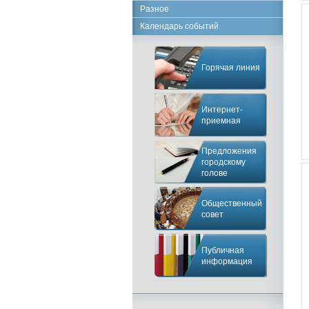
Разное
Календарь событий
Горячая линия
Интернет-
приемная
Предложения
городскому
голове
Общественный
совет
Публичная
информация