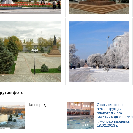
ругие фото
Наш город
Открытие после
реконструкции
плавательного
бассейна ДЮСШ № 
г. Молодогвардейск.
18.02.2013 г.