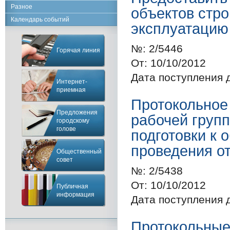
Разное
объектов стро
Календарь событий
эксплуатацию 
№:
2/5446
Горячая линия
От:
10/10/2012
Дата поступления 
Интернет-
приемная
Протокольное
Предложения
рабочей групп
городскому
голове
подготовки к
проведения от
Общественный
совет
№:
2/5438
От:
10/10/2012
Публичная
информация
Дата поступления 
Протокольные 