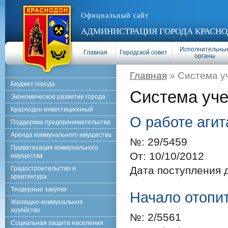
Официальный сайт
АДМИНИСТРАЦИЯ ГОРОДА КРАСНО
Исполнительны
Главная
Городской совет
органы
Главная
» Система у
Бюджет города
Система уч
Экономическое развитие города
Краснодон инвестиционный
О работе аги
Поддержка предпринимательства
Аренда коммунального имущества
№:
29/5459
Приватизация коммунального
От:
10/10/2012
имущества
Дата поступления 
Градостроительство и
архитектура
Тендерные закупки
Начало отопи
Жилищно-коммунальное
хозяйство
№:
2/5561
Социальная защита населения