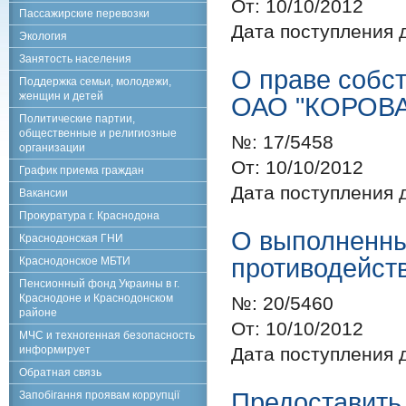
От:
10/10/2012
Пассажирские перевозки
Дата поступления 
Экология
Занятость населения
О праве собс
Поддержка семьи, молодежи,
женщин и детей
ОАО "КОРОВАЙ
Политические партии,
общественные и религиозные
№:
17/5458
организации
От:
10/10/2012
График приема граждан
Дата поступления 
Вакансии
Прокуратура г. Краснодона
О выполненны
Краснодонская ГНИ
противодейст
Краснодонское МБТИ
Пенсионный фонд Украины в г.
Краснодоне и Краснодонском
№:
20/5460
районе
От:
10/10/2012
МЧС и техногенная безопасность
информирует
Дата поступления 
Обратная связь
Предоставить
Запобігання проявам коррупції