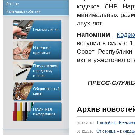
Разное
кодекса ЛНР. На
Календарь событий
минимальных разм
двух лет.
Горячая линия
Напомним
,
Коде
вступил в силу с 
Интернет-
Совет Республики
приемная
акт и ужесточил о
Предложения
городскому
голове
ПРЕСС-СЛУЖБА
Общественный
совет
Архив новосте
Публичная
информация
1 декабря – Всемир
01.12.2016
От сердца – к сердц
01.12.2016