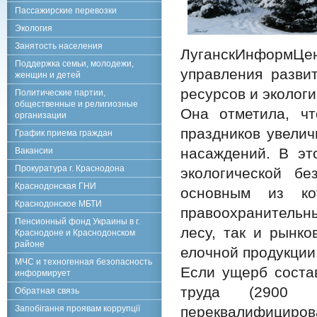
Пассажирские перевозки
Экология
Занятость населения
ЛуганскИнформЦ
Поддержка семьи, молодежи,
управления разви
женщин и детей
ресурсов и эколог
Политические партии,
общественные и религиозные
Она отметила, чт
организации
праздников увелич
График приема граждан
насаждений. В эт
Вакансии
Прокуратура г. Краснодона
экологической бе
Краснодонская ГНИ
основным из ко
Краснодонское МБТИ
правоохранительн
Пенсионный фонд Украины в г.
лесу, так и рынко
Краснодоне и Краснодонском
районе
елочной продукции
МЧС и техногенная безопасность
Если ущерб соста
информирует
труда (2900 р
Обратная связь
Запобігання проявам коррупції
переквалифицирова