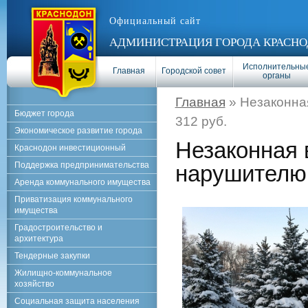
Официальный сайт
АДМИНИСТРАЦИЯ ГОРОДА КРАСНО
Исполнительны
Главная
Городской совет
органы
Главная
» Незаконная
Бюджет города
312 руб.
Экономическое развитие города
Незаконная 
Краснодон инвестиционный
Поддержка предпринимательства
нарушителю 
Аренда коммунального имущества
Приватизация коммунального
имущества
Градостроительство и
архитектура
Тендерные закупки
Жилищно-коммунальное
хозяйство
Социальная защита населения