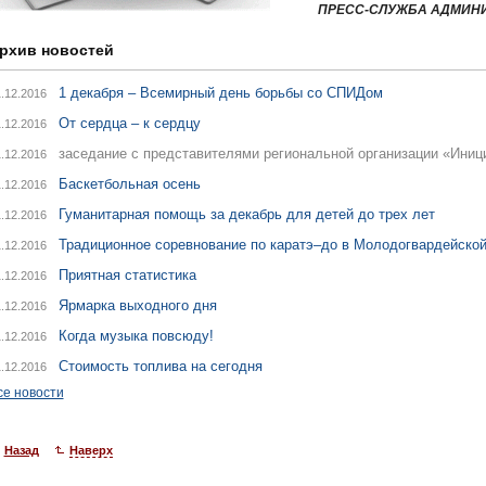
ПРЕСС-СЛУЖБА АДМИНИС
рхив новостей
1 декабря – Всемирный день борьбы со СПИДом
.12.2016
От сердца – к сердцу
.12.2016
заседание с представителями региональной организации «Иниц
.12.2016
Баскетбольная осень
.12.2016
Гуманитарная помощь за декабрь для детей до трех лет
.12.2016
Традиционное соревнование по каратэ–до в Молодогвардейской
.12.2016
Приятная статистика
.12.2016
Ярмарка выходного дня
.12.2016
Когда музыка повсюду!
.12.2016
Стоимость топлива на сегодня
.12.2016
се новости
Назад
Наверх