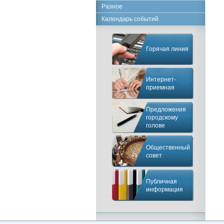
Разное
Календарь событий
Горячая линия
Интернет-
приемная
Предложения
городскому
голове
Общественный
совет
Публичная
информация