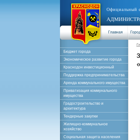
Официальный 
АДМИНИСТРА
Главная
Город
Г
Бюджет города
Экономическое развитие города
Краснодон инвестиционный
Поддержка предпринимательства
Аренда коммунального имущества
Приватизация коммунального
имущества
Градостроительство и
архитектура
Тендерные закупки
Жилищно-коммунальное
хозяйство
Социальная защита населения