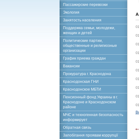
Пассажирские перевозки
Экология
А
Занятость населения
01
Поддержка семьи, молодежи,
женщин и детей
01
Политические партии,
01
общественные и религиозные
организации
01
График приема граждан
01
Вакансии
01
Прокуратура г. Краснодона
01
Краснодонская ГНИ
01
Краснодонское МБТИ
01
Пенсионный фонд Украины в г.
Краснодоне и Краснодонском
01
районе
В
МЧС и техногенная безопасность
информирует
Обратная связь
Запобігання проявам коррупції