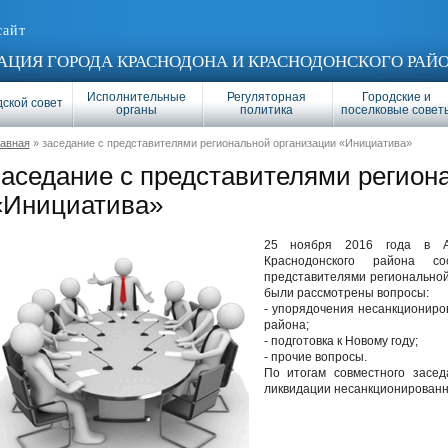
сайт
ЦИЯ ГОРОДА КРАСНОДОНА И КРАСНОДОНСКОГО РАЙ
Исполнительные
Регуляторная
Городские и
ской совет
органы
политика
поселковые совет
лавная
» заседание с представителями региональной организации «Инициатива»
заседание с представителями регион
«Инициатива»
25 ноября 2016 года в А
Краснодонского района с
представителями региональной
были рассмотрены вопросы:
- упорядочения несанкциониро
района;
- подготовка к Новому году;
- прочие вопросы.
По итогам совместного засе
ликвидации несанкционированн