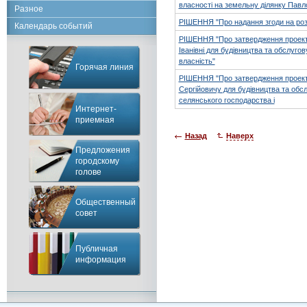
власності на земельну ділянку Павло
Разное
РІШЕННЯ "Про надання згоди на роз
Календарь событий
РІШЕННЯ "Про затвердження проекту
Іванівні для будівництва та обслуго
власність"
Горячая линия
РІШЕННЯ "Про затвердження проекту
Сергійовичу для будівництва та обсл
селянського господарства і
Интернет-
приемная
Назад
Наверх
Предложения
городскому
голове
Общественный
совет
Публичная
информация