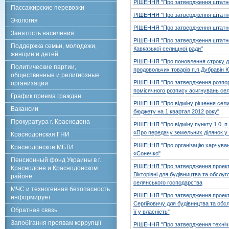
РІШЕННЯ "Про затвердження штатног
Пассажирские перевозки
РІШЕННЯ "Про затвердження штатно
Экология
РІШЕННЯ "Про затвердження штатно
Занятость населения
РІШЕННЯ "Про затвердження штатног
Поддержка семьи, молодежи,
Кавказької селищної ради"
женщин и детей
РІШЕННЯ "Про поновлення строку дог
Политические партии,
продовольчих товарів п.п.Дубравін Ю
общественные и религиозные
РІШЕННЯ "Про затвердження розпоря
организации
помісячного розпису асигнувань сел
График приема граждан
РІШЕННЯ "Про відміну рішення сели
Вакансии
бюджету на 1 квартал 2012 року"
Прокуратура г. Краснодона
РІШЕННЯ "Про відміну пункту 1.0, п
«Про передачу земельних ділянок у
Краснодонская ГНИ
РІШЕННЯ "Про організацію харчуванн
Краснодонское МБТИ
«Сонечко"
Пенсионный фонд Украины в г.
РІШЕННЯ "Про затвердження проекту
Краснодоне и Краснодонском
Вікторівні для будівництва та обслу
районе
селянського господарства
МЧС и техногенная безопасность
РІШЕННЯ "Про затвердження проекту
информирует
Сергійовичу для будівництва та обс
Обратная связь
її у власність"
Запобігання проявам коррупції
РІШЕННЯ "Про затвердження технічн