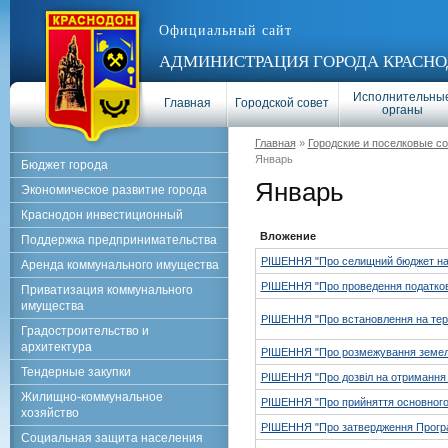
Официальный сайт
АДМИНИСТРАЦИЯ ГОРОДА КРАСНО
Исполнительны
Главная
Городской совет
органы
Главная
»
Городские и поселковые с
Январь
Бюджет города
Январь
Экономическое развитие города
Краснодон инвестиционный
Вложение
Поддержка предпринимательства
РІШЕННЯ "Про селищний бюджет на 
Аренда коммунального имущества
РІШЕННЯ "Про проведення податково
Приватизация коммунального
имущества
РІШЕННЯ "Про встановлення на терит
Градостроительство и
архитектура
РІШЕННЯ "Про розмежування земель 
Тендерные закупки
РІШЕННЯ "Про дозвіл на отримання 
Жилищно-коммунальное
РІШЕННЯ "Про прийняття основного 
хозяйство
РІШЕННЯ "Про затвердження Програм
Социальная защита населения